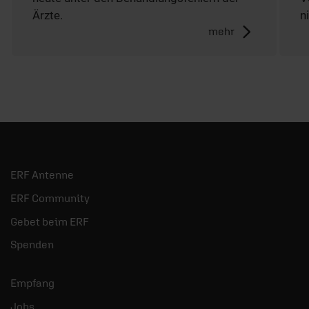
Ärzte.
n
mehr
ERF Antenne
ERF Community
Gebet beim ERF
Spenden
Empfang
Jobs