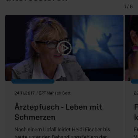
1 / 6
24.11.2017
/ ERF Mensch Gott
2
Ärztepfusch - Leben mit
Schmerzen
Nach einem Unfall leidet Heidi Fischer bis
F
heute unter den Behandlungsfehlern der
V