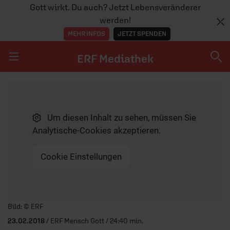
Gott wirkt. Du auch? Jetzt Lebensveränderer
werden!
MEHR INFOS
JETZT SPENDEN
ERF Mediathek
Navigation überspringen
ERF Mediathek
Um diesen Inhalt zu sehen, müssen Sie
SENDUNGEN A-Z
Analytische-Cookies akzeptieren.
ERF WEB-TV
Cookie Einstellungen
APPS
Player starten/anhalten
Bild: © ERF
23.02.2018
/ ERF Mensch Gott / 24:40 min.