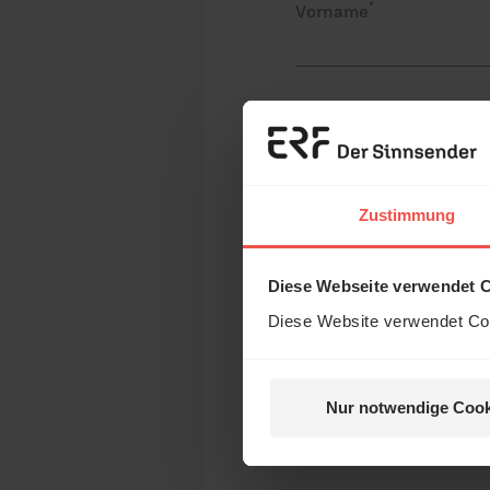
*
Vorname
*
Nachname
Zustimmung
*
E-Mail-Adresse
Diese Webseite verwendet 
Diese Website verwendet Coo
Postalische Adresse
Nur notwendige Cook
Zur Info: Nach §50 EStDV be
Zuwendungsbescheinigung.