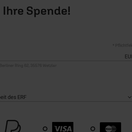
 Ihre Spende!
* Pflichtfe
EU
Empfänger: ERF Medien e.V., Berliner Ring 62, 35576 Wetzlar