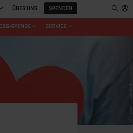
SPENDEN
ÜBER UNS
OSS-SPENDE
SERVICE
stock.adobe.com
© Prostock-studio/