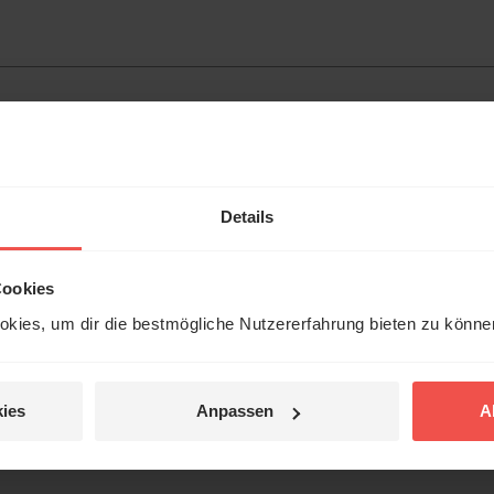
Details
Cookies
kies, um dir die bestmögliche Nutzererfahrung bieten zu könn
 für Zuwendungsbescheinigung
ies
Anpassen
A
nötigen Sie für das Finanzamt bei Spenden über 300€ eine