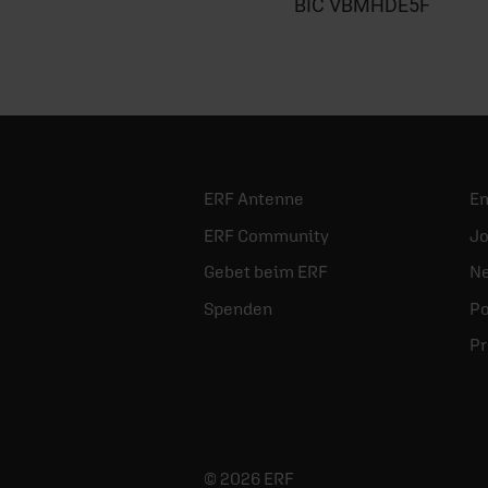
BIC VBMHDE5F
ERF Antenne
E
ERF Community
Jo
Gebet beim ERF
Ne
Spenden
Po
Pr
© 2026 ERF