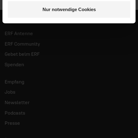
Senden
Nur notwendige Cookies
ERF Antenne
ERF Community
Gebet beim ERF
Spenden
Empfang
Jobs
Newsletter
Podcasts
Presse