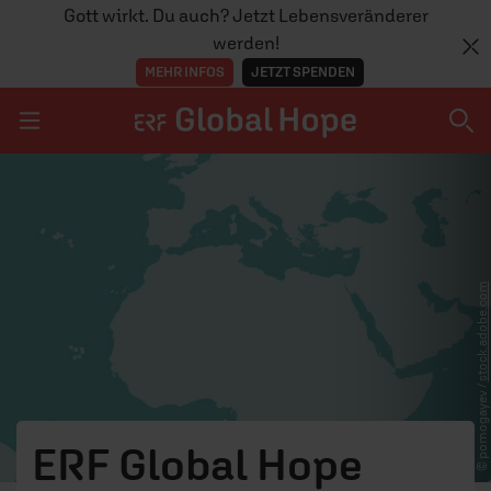
Gott wirkt. Du auch? Jetzt Lebensveränderer
werden!
MEHR INFOS
JETZT SPENDEN
Navigation überspringen
THEMEN
stock.adobe.com
PROJEKTE
SPRACHEN
© pomogayev /
MITMACHEN
ERF Global Hope