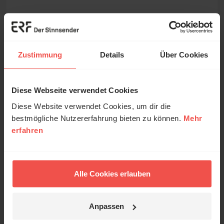
Nachname
Zustimmung
Details
Über Cookies
E-Mail
Diese Webseite verwendet Cookies
Diese Website verwendet Cookies, um dir die
bestmögliche Nutzererfahrung bieten zu können.
Mehr
erfahren
Ich möchte mich für den ERF Global Hope
Newsletter anmelden.
Ich bin mit der Verarbeitung meiner Daten gemäß
dem ERF Datenschutz-Hinweis einverstanden
Alle Cookies erlauben
(erf.de/datenschutz).
Anpassen