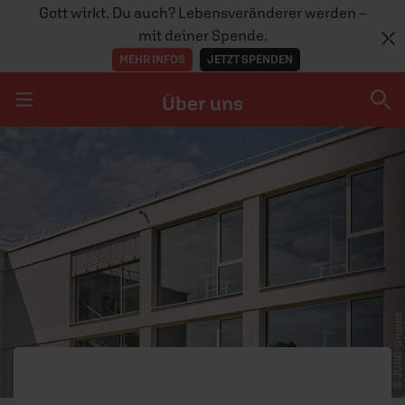
Gott wirkt. Du auch? Lebensveränderer werden –
mit deiner Spende.
MEHR INFOS
JETZT SPENDEN
Über uns
Navigation überspringen
Über uns
UNTERNEHMEN
JOBS
CO-WORKING & MEETINGRÄUME
© JUNG-Gruppe
ERF BESUCHEN
PRESSE