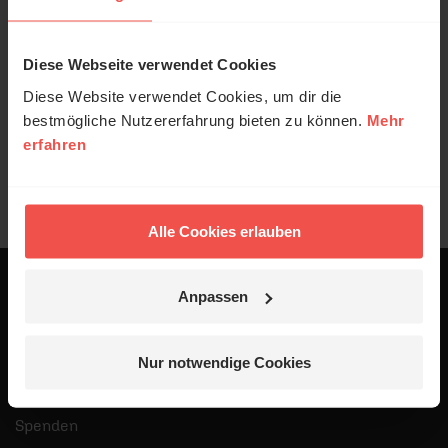
Herzlichen Dank und viele Grüße,
Diese Webseite verwendet Cookies
Christian Kolb
Diese Website verwendet Cookies, um dir die
Stv. Vorstandsvorsitzender
bestmögliche Nutzererfahrung bieten zu können.
Mehr
ERF – Der Sinnsender
erfahren
Alle Cookies erlauben
Anpassen
ERF Antenne
ERF Community
Nur notwendige Cookies
Gebet beim ERF
Spenden