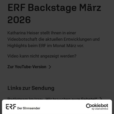
ERF Backstage März
2026
Katharina Heiser stellt Ihnen in einer
Videobotschaft die aktuellen Entwicklungen und
Highlights beim ERF im Monat März vor.
Video kann nicht angezeigt werden?
Zur YouTube-Version
Links zur Sendung
Radioteam im Iran: „Wir brauchen eure Gebete!"
Job mit Sinn gesucht? Dann sind Sie bei uns
genau richtig.