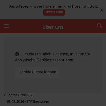
Das erleben unsere Hörerinnen und Hörer mit Gott.
JETZT LESEN
Über uns
Navigation überspringen
Über uns
Um diesen Inhalt zu sehen, müssen Sie
UNTERNEHMEN
Analytische-Cookies akzeptieren.
JOBS
Cookie Einstellungen
CO-WORKING & MEETINGRÄUME
ERF BESUCHEN
PRESSE
© Thomas Link / ERF
01.03.2026
/ ERF Backstage