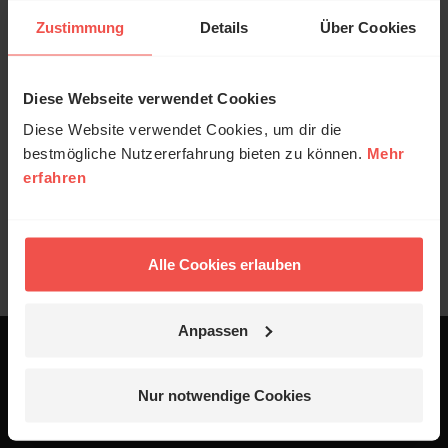
Neu bei ERF Bibleserver: Chats ganz einfach
Zustimmung
Details
Über Cookies
teilen.
Die neue Ausgabe des Magazins ERF Antenne ist
da. Jetzt abonnieren!
Diese Webseite verwendet Cookies
NEU: Versöhnlich – Mit mir und anderen im
Diese Website verwendet Cookies, um dir die
Einklang leben. Das Dossier zum
bestmögliche Nutzererfahrung bieten zu können.
Mehr
Schwerpunktthema des ERF (März/April 2026).
erfahren
Alle ERF Backstage Videos
Alle Cookies erlauben
Anpassen
ERF Antenne
Nur notwendige Cookies
ERF Community