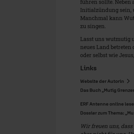
führen sollte. Neben
Initialzündung sein
Manchmal kann Wut d
zu singen.
Lasst uns wutmutig u
neues Land betreten
oder selbst wie Jesu
Links
Website der Autorin
Das Buch „Mutig Grenzen
ERF Antenne online les
Dossier zum Thema: „Mu
Wir freuen uns, dass d
aber nicht für uns.
Un