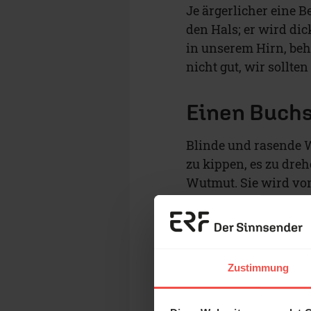
Je ärgerlicher eine B
den Hals; er wird dick
in unserem Hirn, beh
nicht gut, wir sollte
Einen Buch
Blinde und rasende W
zu kippen, es zu dre
Wutmut. Sie wird von
nicht egoistisch, so
Liebe. Mit ihr könne
gewaltige Anstrengu
Zustimmung
Mutanfall st