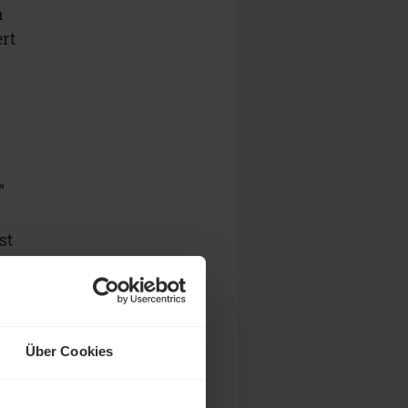
n
ert
“
st
e
Über Cookies