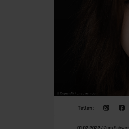
© Ospan Ali /
unsplash.com
01.02.2022
/ Zum Schwer