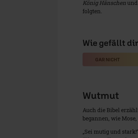
König Hänschen
und 
folgten.
Wie gefällt di
GAR NICHT
Wutmut
Auch die Bibel erzäh
begannen, wie Mose, 
„Sei mutig und stark!“