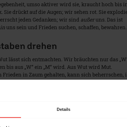
egebenheit, umso aktiver wird sie, kraucht hoch bis i
. Sie drückt auf die Augen; wir sehen rot. Sie explodi
errscht jeden Gedanken; wir sind
außer
uns. Das ist
n
in
uns sein und Frieden suchen, schaffen, bewahren.
staben drehen
ut lässt sich entmachten. Wir bräuchten nur das „W
hen bis aus „W“ ein „M“ wird. Aus Wut wird Mut.
 Frieden in Zaum gehalten, kann sich beherrschen, i
ndern großzügig, geduldig und sanft. Wutmut kennt di
n wir Recht schaffen, verändern und verzeihen (eine
ng).
Details
att Wutanfall