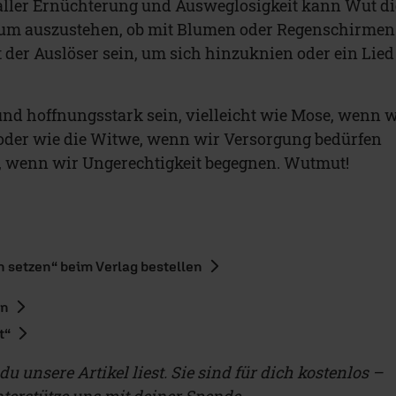
 aller Ernüchterung und Ausweglosigkeit kann Wut di
, um auszustehen, ob mit Blumen oder Regenschirmen
er Auslöser sein, um sich hinzuknien oder ein Lied
nd hoffnungsstark sein, vielleicht wie Mose, wenn w
 oder wie die Witwe, wenn wir Versorgung bedürfen
s, wenn wir Ungerechtigkeit begegnen. Wutmut!
 setzen“ beim Verlag bestellen
en
t“
u unsere Artikel liest. Sie sind für dich kostenlos –
terstütze uns mit deiner Spende.