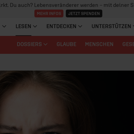
irkt. Du auch? Lebensveränderer werden – mit deiner 
MEHR INFOS
JETZT SPENDEN
N
LESEN
ENTDECKEN
UNTERSTÜTZEN
DOSSIERS
GLAUBE
MENSCHEN
GES