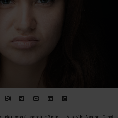
punktthema / Lesezeit: ~ 3 min
Autor/-in:
Susanne Ospelk