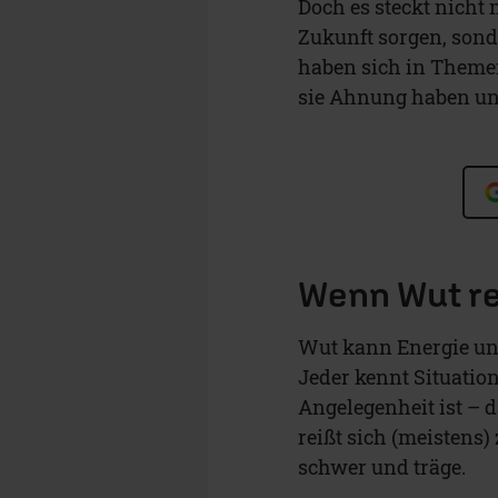
Doch es steckt nicht
Zukunft sorgen, sond
haben sich in Themen
sie Ahnung haben und
Wenn Wut re
Wut kann Energie und 
Jeder kennt Situatio
Angelegenheit ist – 
reißt sich (meistens)
schwer und träge.