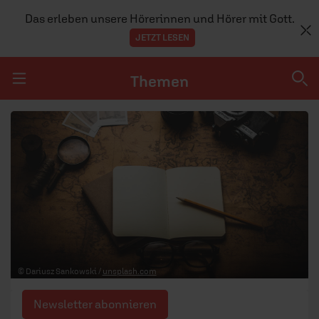
Das erleben unsere Hörerinnen und Hörer mit Gott.
JETZT LESEN
Themen
Navigation überspringen
Themen
DOSSIERS
GLAUBE
MENSCHEN
GESELLSCHAFT
© Dariusz Sankowski /
unsplash.com
LEBEN
Newsletter abonnieren
TEAM