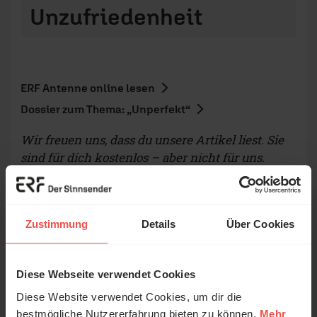
Unzufriedenheit
ERF Antenne online lesen
Dossier zum Thema: „Unperfekt“
Wir freuen uns, dass du unsere Artikel liest. Sie
sind für dich kostenlos – aber nicht für uns.
Unterstütze uns mit deiner Spende.
Zustimmung
Details
Über Cookies
Autor/-in
Diese Webseite verwendet Cookies
Diese Website verwendet Cookies, um dir die
bestmögliche Nutzererfahrung bieten zu können.
Mehr