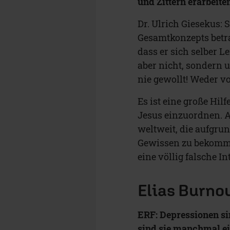
und Zittern erarbeite
Dr. Ulrich Giesekus:
Gesamtkonzepts betra
dass er sich selber 
aber nicht, sondern u
nie gewollt! Weder 
Es ist eine große Hil
Jesus einzuordnen. 
weltweit, die aufgru
Gewissen zu bekommen,
eine völlig falsche In
Elias Burno
ERF: Depressionen sin
sind sie manchmal ei