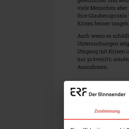
viele Menschen aber
ihre Glaubenspraxis
Krisen besser umgeh
Auch wenn es schädl
Untersuchungen zeige
Umgang mit Krisen is
nur präventiv, sonder
Ausnahmen.
Zustimmung
„Leid ist ni