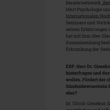
Beraternetzwerk „
Be
lehrt Psychologie un
Internationalen Hoch
Seminare und Vorträ
seinen Erfahrungen 
hat mit ihm über Gl
Zusammenhang beste
Erkrankung der Seel
ERF: Herr Dr. Gieseku
hinterfragen und dur
wollen. Fördert der 
Sündenbewusstsein D
eher?
Dr. Ulrich Giesekus:
gesetzlicher und selb