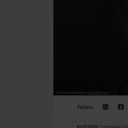
© Sander Weeteling /
unsplash.com
10.07.2013
/ Interview / L