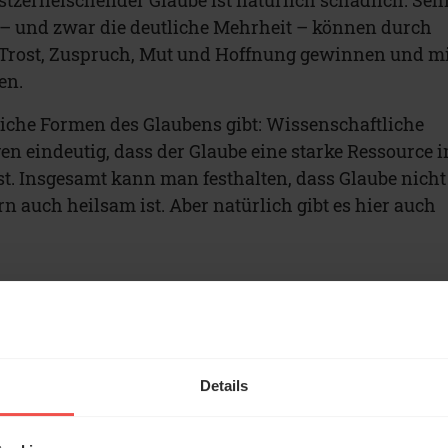
 – und zwar die deutliche Mehrheit – können durch
 Trost, Zuspruch, Mut und Hoffnung gewinnen und m
en.
iche Formen des Glaubens gibt: Wissenschaftliche
n eindeutig, dass der Glaube eine starke Ressource 
t. Insgesamt kann man festhalten, dass Glaube nicht
n auch heilsam ist. Aber natürlich gibt es hier auch
ERF.de auf Google bevorzugen
Details
e gewollt“