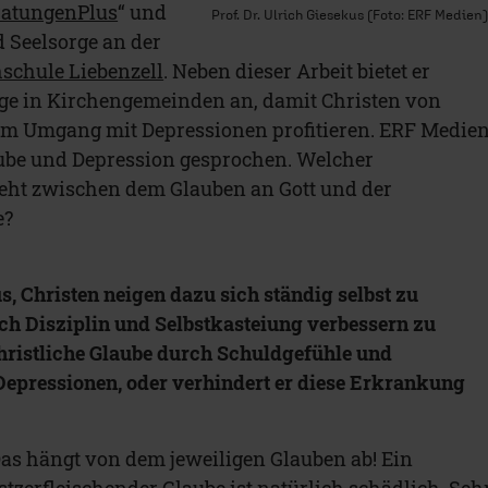
ratungenPlus
“ und
Prof. Dr. Ulrich Giesekus (Foto: ERF Medien)
d Seelsorge an der
schule Liebenzell
. Neben dieser Arbeit bietet er
ge in Kirchengemeinden an, damit Christen von
im Umgang mit Depressionen profitieren. ERF Medie
aube und Depression gesprochen. Welcher
ht zwischen dem Glauben an Gott und der
e?
s, Christen neigen dazu sich ständig selbst zu
ch Disziplin und Selbstkasteiung verbessern zu
christliche Glaube durch Schuldgefühle und
epressionen, oder verhindert er diese Erkrankung
 Das hängt von dem jeweiligen Glauben ab! Ein
stzerfleischender Glaube ist natürlich schädlich. Seh