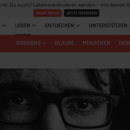
irkt. Du auch? Lebensveränderer werden – mit deiner 
MEHR INFOS
JETZT SPENDEN
N
LESEN
ENTDECKEN
UNTERSTÜTZEN
DOSSIERS
GLAUBE
MENSCHEN
GES