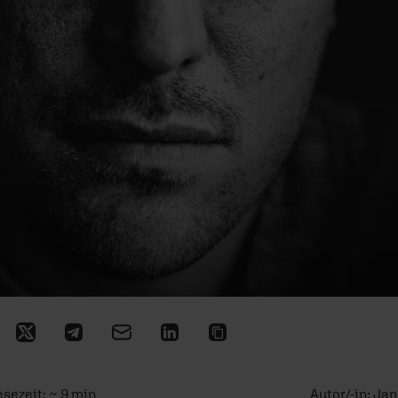
esezeit: ~ 9 min
Autor/-in:
Jan