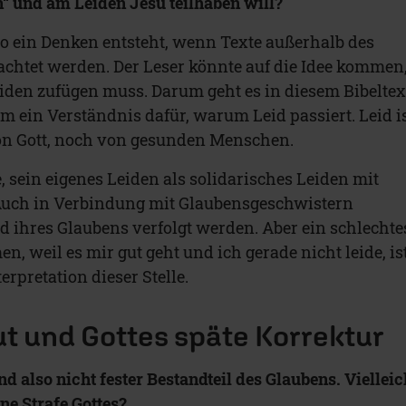
n“ und am Leiden Jesu teilhaben will?
 So ein Denken entsteht, wenn Texte außerhalb des
chtet werden. Der Leser könnte auf die Idee kommen
Leiden zufügen muss. Darum geht es in diesem Bibeltex
m ein Verständnis dafür, warum Leid passiert. Leid i
von Gott, noch von gesunden Menschen.
fe, sein eigenes Leiden als solidarisches Leiden mit
Auch in Verbindung mit Glaubensgeschwistern
nd ihres Glaubens verfolgt werden. Aber ein schlechte
 weil es mir gut geht und ich gerade nicht leide, is
terpretation dieser Stelle.
ut und Gottes späte Korrektur
d also nicht fester Bestandteil des Glaubens. Vielleic
ne Strafe Gottes?