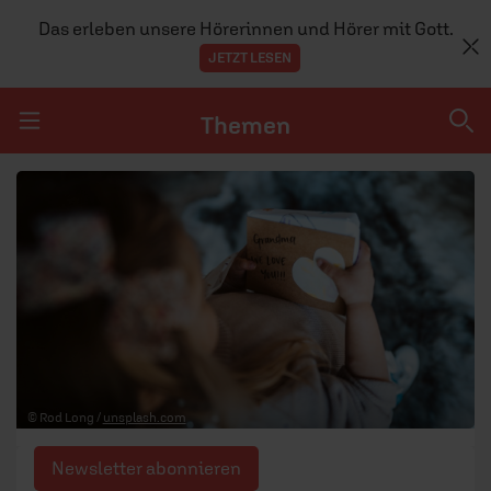
Das erleben unsere Hörerinnen und Hörer mit Gott.
JETZT LESEN
Themen
Navigation überspringen
Themen
DOSSIERS
GLAUBE
MENSCHEN
GESELLSCHAFT
© Rod Long /
unsplash.com
LEBEN
Newsletter abonnieren
TEAM