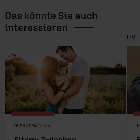
Das könnte Sie auch
interessieren
1 / 9
16.03.2024
/ Artikel
1
Eltern: Zwischen
F