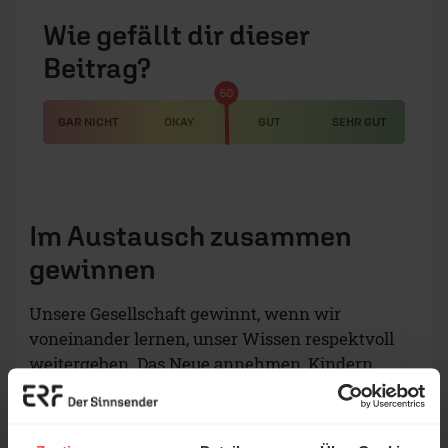
Wie gefällt dir dieser
Beitrag?
50
GAR NICHT
OKAY
GUT
SEHR GUT
Im Austausch zusammen
gewinnen
Unsere Gesellschaft gewinnt, wenn wir
voneinander lernen, unser Wissen respektvoll
weitergeben. Das Neue annehmen, Kindern
vertrauen und ihnen etwas zutrauen. Wir sind
ein Leben lang Lernende. Ich finde, dazu gehört
auch, vom Glauben an Jesus Christus zu lernen,