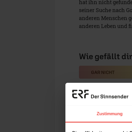
hat ihn nicht gefunde
seiner Suche nach Gott
anderen Menschen ge
anderen Leben und fi
Wie gefällt di
GAR NICHT
Jesus macht
Zustimmung
Dabei sagt Jesus über
mich glaubt, der wird 