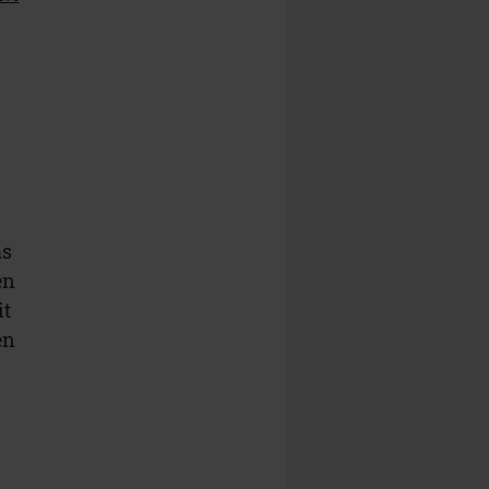
as
en
it
en