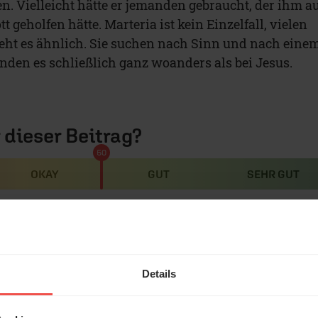
n. Vielleicht hätte er jemanden gebraucht, der ihm a
 geholfen hätte. Marteria ist kein Einzelfall, vielen
ht es ähnlich. Sie suchen nach Sinn und nach eine
nden es schließlich ganz woanders als bei Jesus.
r dieser Beitrag?
50
OKAY
GUT
SEHR GUT
 die Tür auf
Details
 sich: „Ich bin die Auferstehung und das Leben. Wer 
leben, auch wenn er stirbt.“ (
Joh. 11,25
) Wow. Jesus