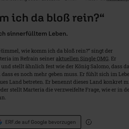
 ich da bloß rein?“
ch sinnerfülltem Leben.
 Himmel, wie komm ich da bloß rein?“ singt der
eria im Refrain seiner
aktuellen Single OMG
. Er
und stellt ähnlich fest wie der König Salomo, dass d
d dass es noch mehr geben muss. Er fühlt sich im Leb
ues Land betreten. Er benennt dieses Land konkret m
r stellt Marteria die verzweifelte Frage, wie er in d
n.
ERF.de auf Google bevorzugen