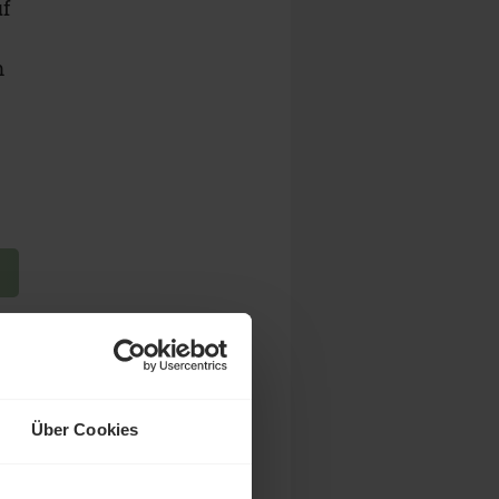
uf
m
Über Cookies
an