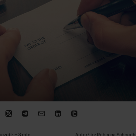
sezeit: ~ 3 min
Autor/-in:
Rebecca Schneeb