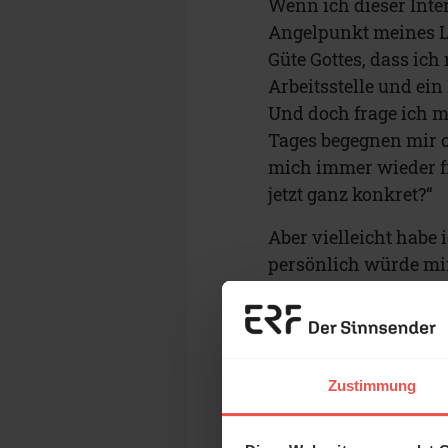
Wenn ich dieser Inter
Angelpunkt meines Le
Güte Gottes, dass ich
Arbeitsstelle und ei
Und doch frage ich mi
Tages begegnen mir o
mich immer wieder fra
jetzt ganz konkret?“
Aber vielleicht habe 
persönlich würde mir
Sparkonto ist, von d
Doch die Bibel belehr
Morgen neu.“ Das hei
Güte ist wie ein tägl
Zustimmung
Tag benötige, es ist
i
zum anderen heißt d