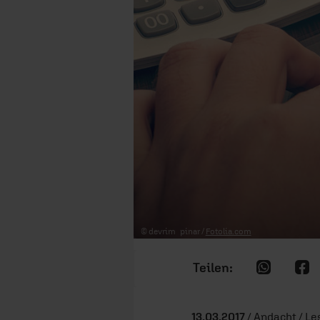
© devrim_pinar /
Fotolia.com
13.03.2017
/ Andacht / Le