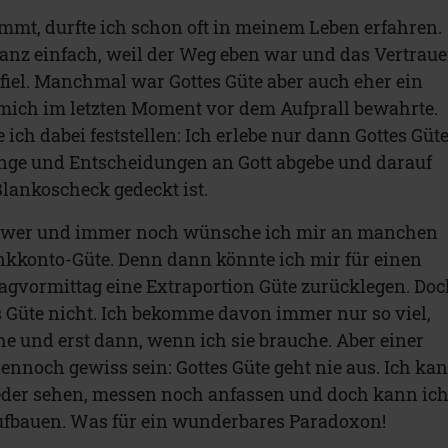
immt, durfte ich schon oft in meinem Leben erfahren.
nz einfach, weil der Weg eben war und das Vertrau
rfiel. Manchmal war Gottes Güte aber auch eher ein
 mich im letzten Moment vor dem Aufprall bewahrte.
ch dabei feststellen: Ich erlebe nur dann Gottes Güte
nge und Entscheidungen an Gott abgebe und darauf
Blankoscheck gedeckt ist.
schwer und immer noch wünsche ich mir an manchen
nkkonto-Güte. Denn dann könnte ich mir für einen
gvormittag eine Extraportion Güte zurücklegen. Do
es Güte nicht. Ich bekomme davon immer nur so viel,
he und erst dann, wenn ich sie brauche. Aber einer
ennoch gewiss sein: Gottes Güte geht nie aus. Ich ka
eder sehen, messen noch anfassen und doch kann ic
ufbauen. Was für ein wunderbares Paradoxon!