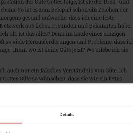
pretation der Güte Gottes folge, ist sie der Dreh- und
bens. So ist es zum Beispiel schon ein Zeichen der
 morgens gesund aufwache, dass ich eine feste
n Netzwerk aus lieben Freunden und Bekannten habe.
ch oft: Ist das alles? Denn im Laufe eines einzigen
ft so viele Herausforderungen und Probleme, dass ic
ge: „Herr, wo ist deine Güte jetzt? Wo erlebe ich sie
ich auch nur ein falsches Verständnis von Güte. Ich
 Gottes Güte so wünschen, dass sie wie ein fettes
em ich jeden Tag den benötigten Betrag abheben kann
t mich eines Besseren: Denn Gottes Güte „ist alle
ßt zum Einen: Mein Scheck ist immer gedeckt. Gottes
ich neuer Blankoscheck. Egal wie viel Güte ich an ein
Details
mmer
genug da. Mein Konto wird nie leer sein. Aber
as auch: