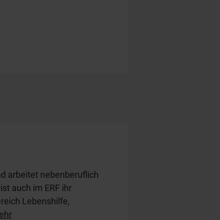
d arbeitet nebenberuflich
 ist auch im ERF ihr
ereich Lebenshilfe,
t Artikeln zu relevanten
ehr