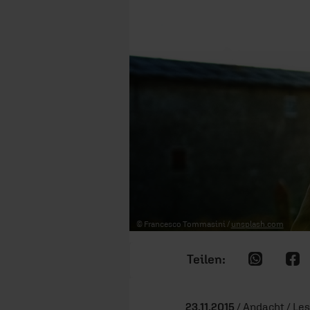
© Francesco Tommasini /
unsplash.com
23.11.2015
/ Andacht / Les