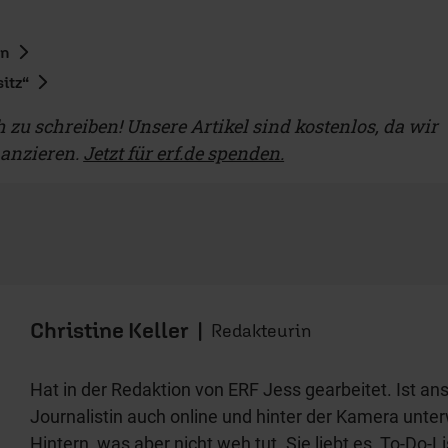
en
itz“
ch zu schreiben! Unsere Artikel sind kostenlos, da wir
nanzieren.
Jetzt für erf.de spenden.
Christine Keller
|
Redakteurin
Hat in der Redaktion von ERF Jess gearbeitet. Ist ans
Journalistin auch online und hinter der Kamera unt
Hintern, was aber nicht weh tut. Sie liebt es, To-Do-