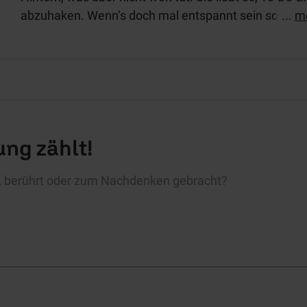
abzuhaken. Wenn‘s doch mal entspannt sein soll, nim
...
m
Buch zur Hand.
ng zählt!
rt, berührt oder zum Nachdenken gebracht?