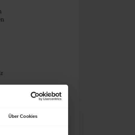
h
en
h
ir
h
,
Über Cookies