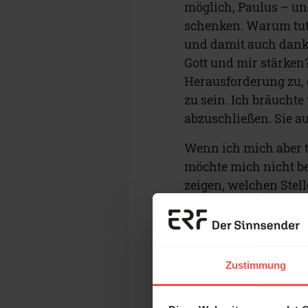
möglich, Paulus – un
schenken. Warum tut 
und damit auch dank
Gott und mir stärken
Herausforderung zu, 
zu sein. Ich bräucht
abzuschließen. Sie a
Wenn ich mich aber t
möchte mich nicht be
zeigen, welchen Stel
daran glaube, dass Go
in meinem Leben so a
was ich mir wünsche.
Zustimmung