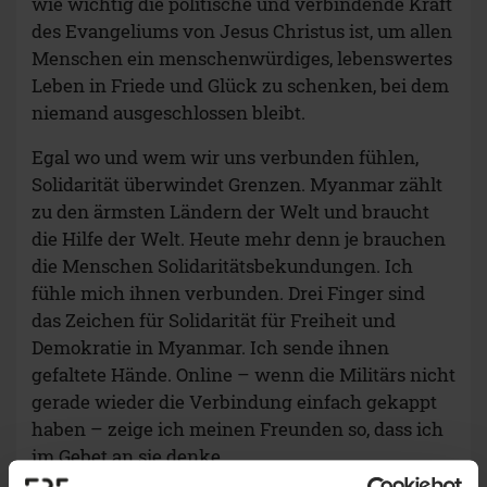
wie wichtig die politische und verbindende Kraft
des Evangeliums von Jesus Christus ist, um allen
Menschen ein menschenwürdiges, lebenswertes
Leben in Friede und Glück zu schenken, bei dem
niemand ausgeschlossen bleibt.
Egal wo und wem wir uns verbunden fühlen,
Solidarität überwindet Grenzen. Myanmar zählt
zu den ärmsten Ländern der Welt und braucht
die Hilfe der Welt. Heute mehr denn je brauchen
die Menschen Solidaritätsbekundungen. Ich
fühle mich ihnen verbunden. Drei Finger sind
das Zeichen für Solidarität für Freiheit und
Demokratie in Myanmar. Ich sende ihnen
gefaltete Hände. Online – wenn die Militärs nicht
gerade wieder die Verbindung einfach gekappt
haben – zeige ich meinen Freunden so, dass ich
im Gebet an sie denke.