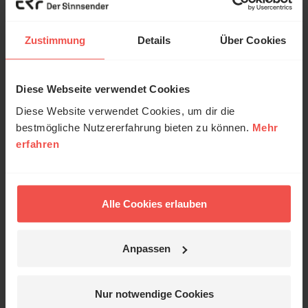
Zustimmung
Details
Über Cookies
Wie gefällt dir dieser
Beitrag?
Diese Webseite verwendet Cookies
50
Diese Website verwendet Cookies, um dir die
GAR NICHT
OKAY
GUT
SEHR GUT
bestmögliche Nutzererfahrung bieten zu können.
Mehr
erfahren
ERF Antenne online lesen
Alle Cookies erlauben
Dossier zum Thema: „Solidarität“
Wir freuen uns, dass du unsere Artikel liest. Sie
Anpassen
sind für dich kostenlos – aber nicht für uns.
Unterstütze uns mit deiner Spende.
Nur notwendige Cookies