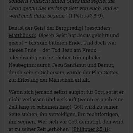
sondern wünscht ihnen Gutes und segnet sie.
Denn genau das verlangt Gott von euch, und er
wird euch dafür segnen
!“ (
1.Petrus 3,8-9
).
Das ist der Geist der Bergpredigt (besonders
Matthäus 5
). Diesen Geist hat Jesus gelehrt und
gelebt – bis zum bitteren Ende. Und doch war
dieses Ende – der Tod Jesu am Kreuz –
gleichzeitig ein herrlicher, triumphaler
Neubeginn: durch Jesu Sanftmut und Demut,
durch seinen Gehorsam, wurde der Plan Gottes
zur Erlösung der Menschen erfüllt.
Wenn sich jemand selbst aufgibt für Gott, so ist er
nicht verlassen und verkauft (wenn es auch eine
Zeit lang so scheinen mag). Gott wird zu seiner
Seite stehen, ihn verteidigen, ihn rechtfertigen,
ihn segnen. Wer sich vor Gott demütigt, den wird
er zu seiner Zeit „erhöhen" (
Philipper 2,5-11
;