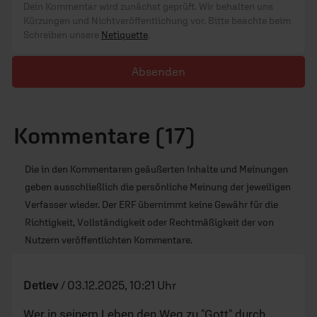
Dein Kommentar wird zunächst geprüft. Wir behalten uns
Kürzungen und Nichtveröffentlichung vor. Bitte beachte beim
Schreiben unsere
Netiquette
.
Absenden
Kommentare (17)
Die in den Kommentaren geäußerten Inhalte und Meinungen
geben ausschließlich die persönliche Meinung der jeweiligen
Verfasser wieder. Der ERF übernimmt keine Gewähr für die
Richtigkeit, Vollständigkeit oder Rechtmäßigkeit der von
Nutzern veröffentlichten Kommentare.
Detlev
/
03.12.2025, 10:21 Uhr
Wer in seinem Leben den Weg zu "Gott" durch