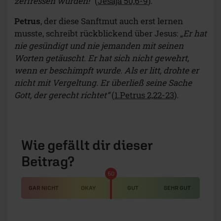
zerfressen wurden!“
(
Jesaja 50,6-9
).
Petrus
, der diese Sanftmut auch erst lernen
musste, schreibt rückblickend über Jesus: „
Er hat
nie gesündigt und nie jemanden mit seinen
Worten getäuscht. Er hat sich nicht gewehrt,
wenn er beschimpft wurde. Als er litt, drohte er
nicht mit Vergeltung. Er überließ seine Sache
Gott, der gerecht richtet“
(
1.Petrus 2,22-23
).
Wie gefällt dir dieser
Beitrag?
50
GAR NICHT
OKAY
GUT
SEHR GUT