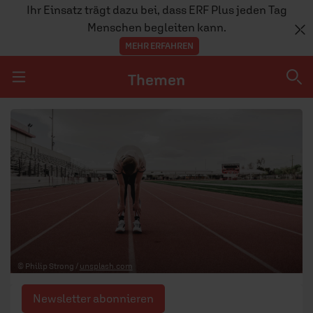
Ihr Einsatz trägt dazu bei, dass ERF Plus jeden Tag
Menschen begleiten kann.
MEHR ERFAHREN
Themen
Navigation überspringen
Themen
DOSSIERS
GLAUBE
MENSCHEN
GESELLSCHAFT
© Philip Strong /
unsplash.com
LEBEN
Newsletter abonnieren
TEAM