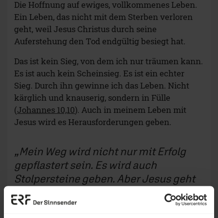
Die Hoffnung auf ewiges, vollkommenes Leben.
Ein Leben, das nicht mit dem Sterben verloren
geht, weil Jesus Christus durch seine
Auferstehung den Tod endgültig besiegt hat.
Das ist kein Sieg, von dem ich nur träumen kann.
Es ist auch kein Scheinsieg. Es ist ein echter
Sieg. Durch ihn gewinne ich das Leben. Nicht
kärglich und knauserig, sondern in Fülle
(
Johannes 10,10
). Auch in meinem Leben mit
Jesus wird es Herausforderungen geben.
Mein Weg wird nicht nur mit Erfolg
gepflastert sein. Es wird auch
Stolpersteine geben. Aber Jesus geht
mit. Er richtet mich auf, wo ich falle. Er
zeigt mir einen Weg, den ich gehen