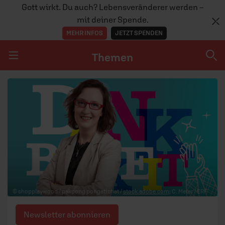
Gott wirkt. Du auch? Lebensveränderer werden –
mit deiner Spende.
MEHR INFOS
JETZT SPENDEN
Themen
Navigation überspringen
Themen
DOSSIERS
GLAUBE
MENSCHEN
GESELLSCHAFT
© shopplaywood / pakpong pongatichat /
stock.adobe.com
; C. Meier / ERF
LEBEN
Newsletter abonnieren
TEAM