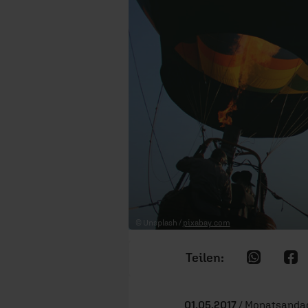
© Unsplash /
pixabay.com
01.05.2017
/ Monatsandac