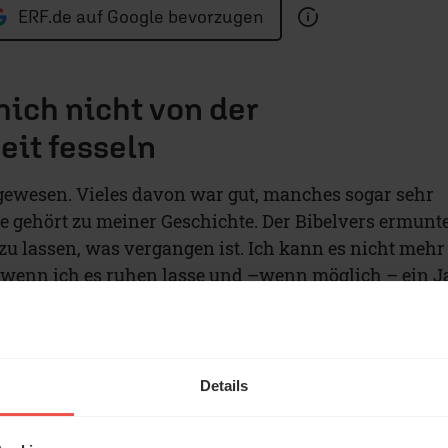
ERF.de auf Google bevorzugen
 mich nicht von der
it fesseln
 gewesen. Vieles davon war gut, manches sogar sehr
le gehört zu meiner Geschichte. Der Bibelvers ermunte
zu lassen, was vergangen ist. Ich kann es nicht mehr
r, wenn ich es ruhen lasse und –wenn möglich – ein J
Details
r dieser Beitrag?
50