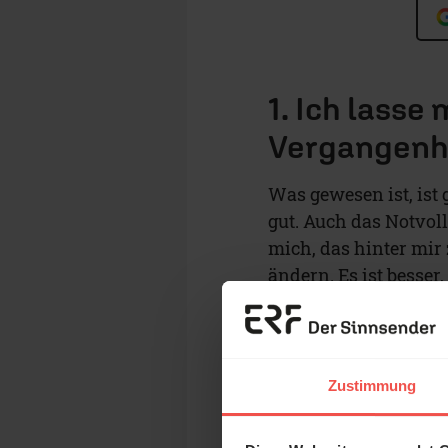
1. Ich lasse
Vergangenhe
Was gewesen ist, ist
gut. Auch das Notvol
mich, das hinter mir 
ändern. Es ist besse
dazu finde.
Zustimmung
Wie gefällt di