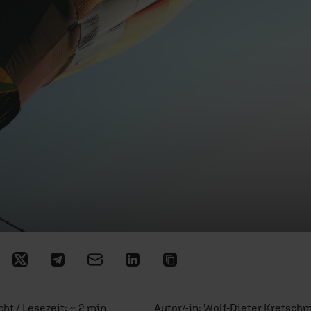
ht / Lesezeit: ~ 2 min
Autor/-in:
Wolf-Dieter Kretsch