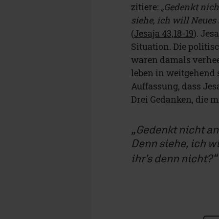
zitiere:
„Gedenkt nich
siehe, ich will Neues 
(
Jesaja 43,18-19
). Jes
Situation. Die politi
waren damals verhee
leben in weitgehend 
Auffassung, dass Jes
Drei Gedanken, die m
Gedenkt nicht an
Denn siehe, ich wi
ihr’s denn nicht?