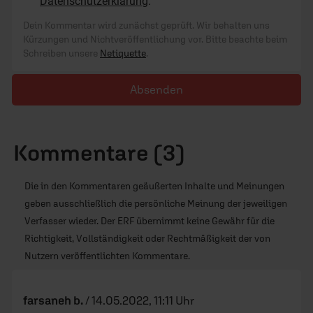
Datenschutzerklärung
.
Dein Kommentar wird zunächst geprüft. Wir behalten uns
Kürzungen und Nichtveröffentlichung vor. Bitte beachte beim
Schreiben unsere
Netiquette
.
Absenden
Kommentare (3)
Die in den Kommentaren geäußerten Inhalte und Meinungen
geben ausschließlich die persönliche Meinung der jeweiligen
Verfasser wieder. Der ERF übernimmt keine Gewähr für die
Richtigkeit, Vollständigkeit oder Rechtmäßigkeit der von
Nutzern veröffentlichten Kommentare.
farsaneh b.
/
14.05.2022, 11:11 Uhr