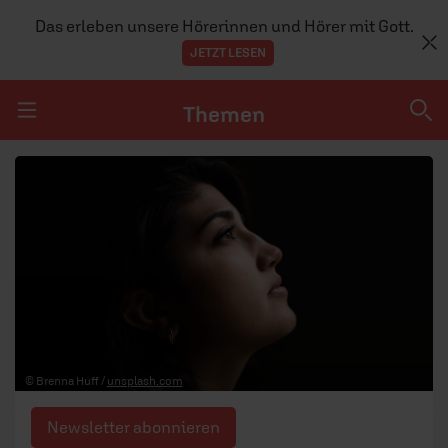
Das erleben unsere Hörerinnen und Hörer mit Gott.
JETZT LESEN
Themen
Navigation überspringen
Themen
DOSSIERS
GLAUBE
MENSCHEN
GESELLSCHAFT
© Brenna Huff /
unsplash.com
LEBEN
Newsletter abonnieren
TEAM