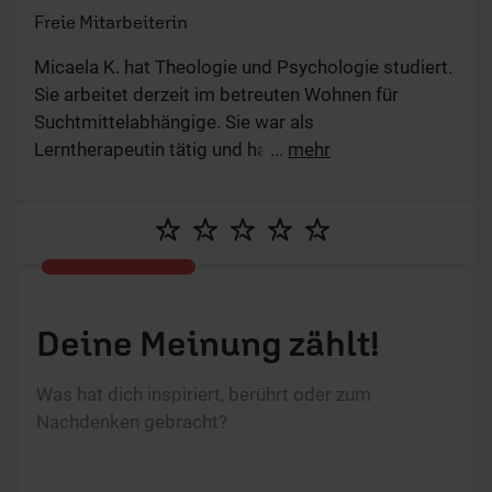
Freie Mitarbeiterin
Micaela K. hat Theologie und Psychologie studiert.
Sie arbeitet derzeit im betreuten Wohnen für
Suchtmittelabhängige. Sie war als
Lerntherapeutin tätig und hat in einer intensiv-
...
mehr
pädagogischen Einrichtung gearbeitet.
Redaktionell setzt sie ihre Schwerpunkte auf die
psychische Gesundheit und Kindererziehung. Sie
ist verheiratet und Mutter von drei Kindern.
Deine Meinung zählt!
Was hat dich inspiriert, berührt oder zum
Nachdenken gebracht?