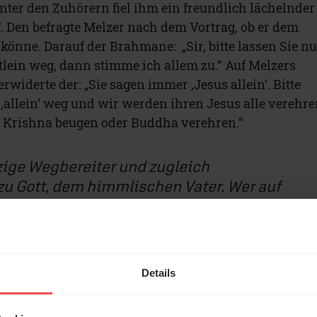
nter den Zuhörern fiel ihm ein freundlich lächelnder
. Den befragte Melzer nach dem Vortrag, ob er dem
önne. Darauf der Brahmane: „Sir, bitte lassen Sie nu
tlein weg, dann stimme ich allem zu.“ Auf Melzers
erwiderte der: „Sie sagen immer ‚Jesus allein‘. Bitte
 ‚allein‘ weg und wir werden ihren Jesus alle verehre
r Krishna beugen oder Buddha verehren.“
nzige Wegbereiter und zugleich
u Gott, dem himmlischen Vater. Wer auf
ndert, kommt woanders hin. –
Friso Melzer
Teilen auf
Details
ache Malayalan heißt 'kleines Wörtlein“ Alpan oder
klein‘ als besonders gering wiederzugeben, sprach er