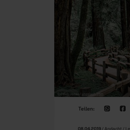
© Caleb Jones /
unsplash.com
08.04.2019
/ Andacht / L