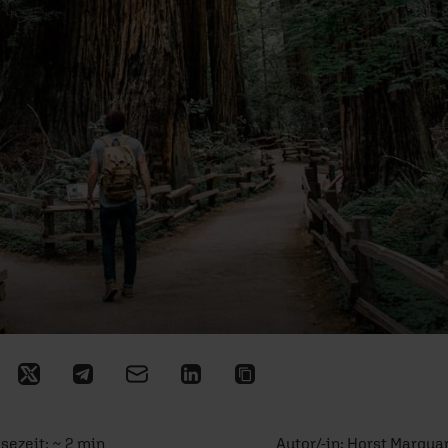
esezeit: ~ 2 min
Autor/-in:
Horst Marqua