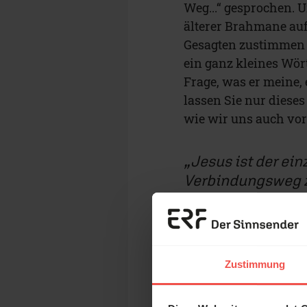
Weg...“ gesprochen. U
älterer Brahmane auf
Gesagten zustimmen k
ein ganz kleines Wör
Frage, was er meine, 
lassen Sie nur dieses
wie wir uns auch vo
Jesus ist der ei
Verbindungsweg z
anderen Wegen wa
Zustimmung
In der indischen Spr
Svalpam. Um dieses ‚