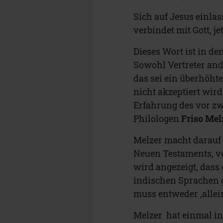
Sich auf Jesus einla
verbindet mit Gott, j
Dieses Wort ist in de
Sowohl Vertreter and
das sei ein überhöht
nicht akzeptiert wir
Erfahrung des vor z
Philologen
Friso Mel
Melzer macht darauf
Neuen Testaments, vo
wird angezeigt, dass
indischen Sprachen gi
muss entweder ‚allein
Melzer hat einmal in