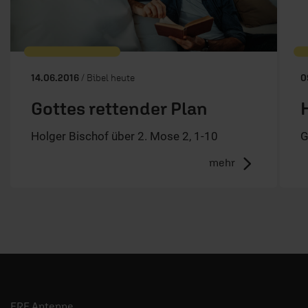
14.06.2016
/ Bibel heute
0
Gottes rettender Plan
Holger Bischof über 2. Mose 2, 1-10
G
mehr
ERF Antenne