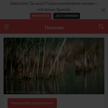
Gott wirkt. Du auch? Lebensveränderer werden –
mit deiner Spende.
MEHR INFOS
JETZT SPENDEN
Themen
Navigation überspringen
Themen
DOSSIERS
GLAUBE
MENSCHEN
GESELLSCHAFT
© Tibor Gyimesi /
unsplash.com
LEBEN
Newsletter abonnieren
TEAM