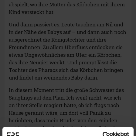
abspielt, wo ihre Mutter das Körbchen mit ihrem
Kind versteckt hat.
Und dann passiert es: Leute tauchen am Nil und
in der Nähe des Babys auf – und dann auch noch
ausgerechnet die Königstochter und ihre
Freundinnen! Zu allem Überfluss entdecken sie
etwas Ungewöhnliches am Ufer: ein Körbchen,
das ihre Neugier weckt. Und prompt lässt die
Tochter des Pharaos sich das Körbchen bringen
und findet ein weinendes Baby darin.
In diesem Moment tritt die große Schwester des
Säuglings auf den Plan. Ich weiß nicht, wie ich
an ihrer Stelle reagiert hätte, ob ich flugs nach
Hause gerannt wäre, um dort voll Panik zu
berichten, dass mein Bruder von den Feinden
entdeckt wurde oder ob ich mich vor Schock
schlotternd irgendwo im Schilf versteckt hätte.