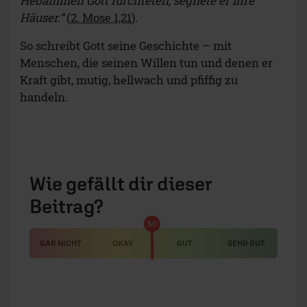
Hebammen Gott fürchteten, segnete er ihre
Häuser.“
(
2. Mose 1,21
).
So schreibt Gott seine Geschichte – mit
Menschen, die seinen Willen tun und denen er
Kraft gibt, mutig, hellwach und pfiffig zu
handeln.
Wie gefällt dir dieser
Beitrag?
50
GAR NICHT
OKAY
GUT
SEHR GUT