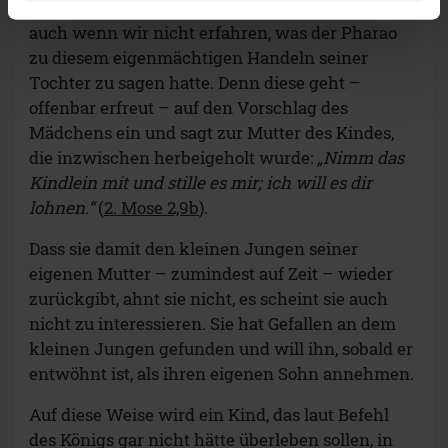
offiziellen Einverständnis aus höchsten Kreisen,
auch wenn wir nicht erfahren, was der Pharao
zu diesem eigenmächtigen Handeln seiner
Tochter zu sagen hatte. Denn diese geht –
offenbar erfreut – auf den Vorschlag des
Mädchens ein und sagt zur Mutter des Kindes,
die inzwischen herbeigeholt wurde:
„Nimm das
Kindlein mit und stille es mir; ich will es dir
lohnen.“
(
2. Mose 2,9b
).
Dass sie damit den kleinen Jungen seiner
eigenen Mutter – zumindest auf Zeit – wieder
zurückgibt, ahnt sie nicht, es scheint sie auch
nicht zu interessieren. Sie hat Gefallen an dem
kleinen Jungen gefunden und will ihn, sobald er
entwöhnt ist, als ihren eigenen Sohn annehmen.
Auf diese Weise wird ein Kind, das laut Befehl
des Königs gar nicht hätte überleben sollen, in