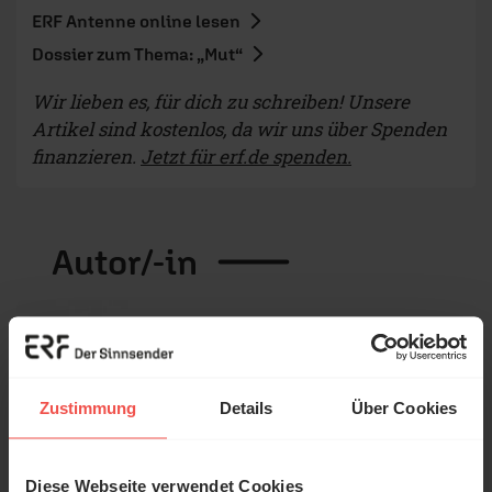
ERF Antenne online lesen
Dossier zum Thema: „Mut“
Wir lieben es, für dich zu schreiben! Unsere
Artikel sind kostenlos, da wir uns über Spenden
finanzieren.
Jetzt für erf.de spenden.
Autor/-in
Zustimmung
Details
Über Cookies
Diese Webseite verwendet Cookies