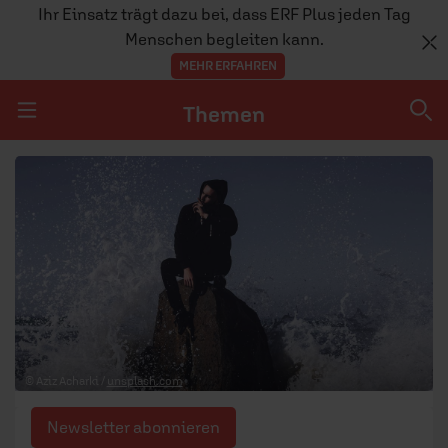
Ihr Einsatz trägt dazu bei, dass ERF Plus jeden Tag
Menschen begleiten kann.
MEHR ERFAHREN
Themen
Navigation überspringen
Themen
DOSSIERS
GLAUBE
MENSCHEN
GESELLSCHAFT
© Aziz Acharki /
unsplash.com
LEBEN
Newsletter abonnieren
TEAM