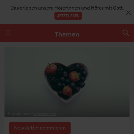
Das erleben unsere Hörerinnen und Hörer mit Gott.
JETZT LESEN
Themen
Navigation überspringen
Themen
DOSSIERS
GLAUBE
MENSCHEN
GESELLSCHAFT
© Jamie Street /
unsplash.com
LEBEN
Newsletter abonnieren
TEAM