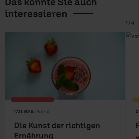
Das könnte Sie auch
interessieren
1 / 4
17.11.2019
/ Artikel
0
Die Kunst der richtigen
Ernährung
W