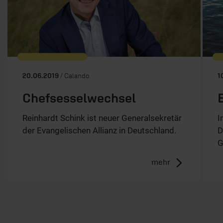
20.06.2019
/ Calando
1
Chefsesselwechsel
Reinhardt Schink ist neuer Generalsekretär
I
der Evangelischen Allianz in Deutschland.
D
G
mehr