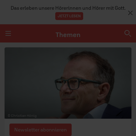
Das erleben unsere Hörerinnen und Hörer mit Gott.
JETZT LESEN
Themen
Navigation überspringen
Themen
DOSSIERS
GLAUBE
MENSCHEN
GESELLSCHAFT
© Christian Hönig
LEBEN
Newsletter abonnieren
TEAM