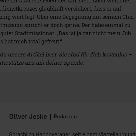
 wie im Glaubensleben des Christen. Auch wenn der
dienstkreuzes glaubhaft versichert, dass er auf
nig wert legt. Über eine Begegnung mit seinem Chef
dtmission spricht er doch gerne. Der habe einmal zu
 guter Stadtmissionar. „Das ist ja gar nicht mein Job.
s hat mich total gefreut.“
u unsere Artikel liest. Sie sind für dich kostenlos –
terstütze uns mit deiner Spende.
Oliver Jeske
|
Redakteur
Sprachlich Hannoveraner, seit einem Vierteljahrhunder