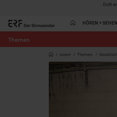
Gott w
HÖREN + SEHE
Themen
Navigation überspringen
Startseite
Lesen
Themen
Gesellsch