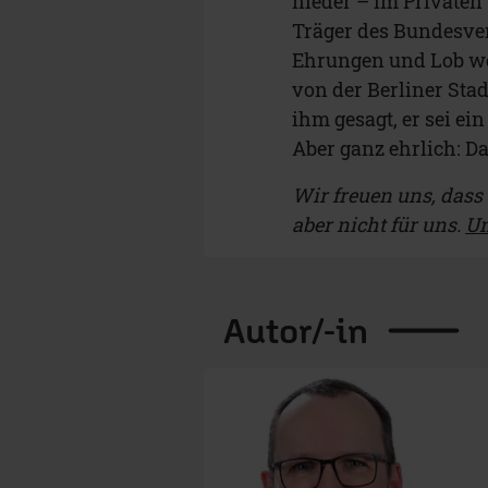
nieder – im Privaten
Träger des Bundesver
Ehrungen und Lob we
von der Berliner Sta
ihm gesagt, er sei ein
Aber ganz ehrlich: Da
Wir freuen uns, dass d
aber nicht für uns.
Un
Autor/-in