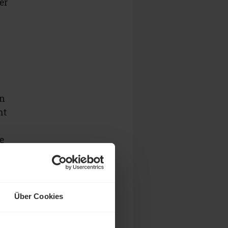
er
e
en
ht
e
t
Über Cookies