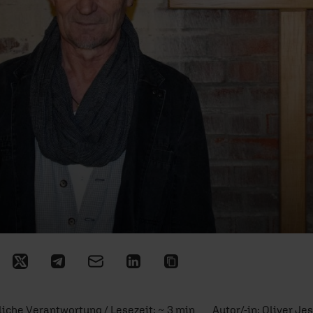
liche Verantwortung / Lesezeit: ~ 3 min
Autor/-in:
Oliver Je