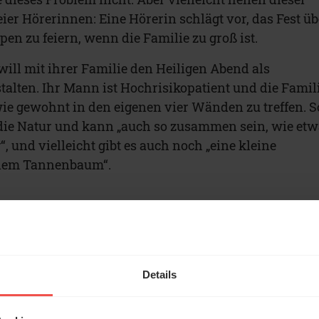
ier Hörerinnen: Eine Hörerin schlägt vor, das Fest üb
en zu feiern, wenn die Familie zu groß ist.
will mit ihrer Familie den Heiligen Abend als
alten. Ihr Mann ist Hochrisikopatient und die Famil
 wie gewohnt in den eigenen vier Wänden zu treffen. S
ie Natur und kann „auch so zusammen sein, wie etw
 und vielleicht gibt es auch noch „eine kleine
inem Tannenbaum“.
nster stellen
eiert einen
ottesdienst, den
Details
t schon vorsorglich
fgezeichnet haben.