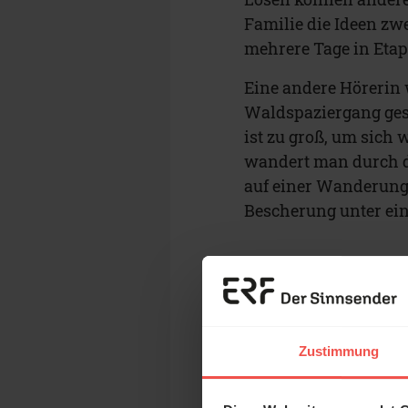
Familie die Ideen zwe
mehrere Tage in Etapp
Eine andere Hörerin 
Waldspaziergang gest
ist zu groß, um sich
wandert man durch d
auf einer Wanderung“,
Bescherung unter e
Kerze ins Fe
Eine andere Hörerin f
ökumenischen Videog
Zustimmung
die Gemeinden vor Or
vor einigen Tagen au