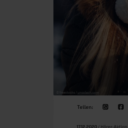
© freestocks /
unsplash.com
17.12.2020
/ Hörer-Aktion 