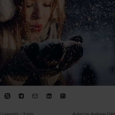
/ Lesezeit: ~ 3 min
Autor/-in:
Andreas Odr