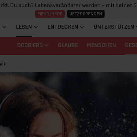
irkt. Du auch? Lebensveränderer werden – mit deiner 
MEHR INFOS
JETZT SPENDEN
N
LESEN
ENTDECKEN
UNTERSTÜTZEN
DOSSIERS
GLAUBE
MENSCHEN
GES
aft