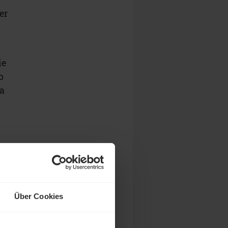
er
ie
o
a
Über Cookies