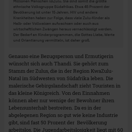
Millionen Menschen isiZulu. Sie sind somit die größte
ethnische Volksgruppe Südafrikas. Etwa 45 Prozent der
Bevölkerung ist unter 15 Jahren. HIV und andere
Krankheiten haben zur Folge, dass viele Zulu-Kinder als
Halb- oder Vollwaisen aufwachsen oder auch aus
wirtschaftlichen Zwängen heraus vernachlässigt werden.
Der Bedarf an Kinderprogrammen, die Gottes Liebe, Werte
und Orientierung vermitteln, ist daher groß.
Genauso eine Bezugsperson und Ermutigerin
wünscht sich auch Thandi. Sie gehört zum
Stamm der Zulus, die in der Region KwaZulu-
Natal im Südwesten von Südafrika leben. Die
malerische Gebirgslandschaft zieht Touristen in
das kleine Königreich. Von den Einnahmen
können aber nur wenige der Bewohner ihren
Lebensunterhalt bestreiten. Da es in der
abgelegenen Region so gut wie keine Industrie
gibt, sind fast 50 Prozent der Bevölkerung
arbeitslos. Die Jugendarbeitslosigkeit liegt mit 60