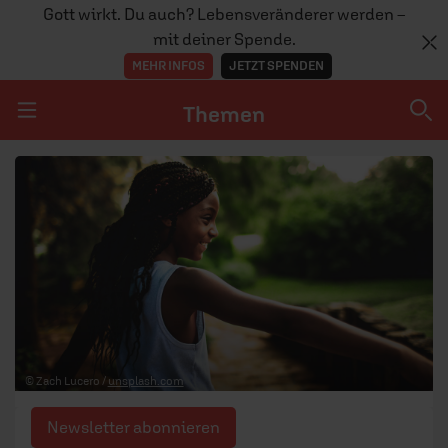
Gott wirkt. Du auch? Lebensveränderer werden –
mit deiner Spende.
MEHR INFOS
JETZT SPENDEN
Themen
Navigation überspringen
Themen
DOSSIERS
GLAUBE
MENSCHEN
GESELLSCHAFT
© Zach Lucero /
unsplash.com
LEBEN
Newsletter abonnieren
TEAM