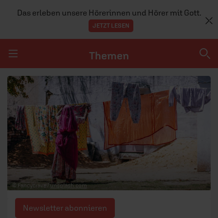
Das erleben unsere Hörerinnen und Hörer mit Gott.
JETZT LESEN
Themen
Navigation überspringen
Themen
DOSSIERS
GLAUBE
MENSCHEN
GESELLSCHAFT
© Fancycrave /
unsplash.com
LEBEN
Newsletter abonnieren
TEAM