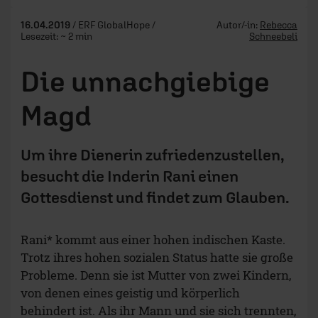
16.04.2019
/ ERF GlobalHope /
Autor/-in:
Rebecca
Lesezeit: ~ 2 min
Schneebeli
Die unnachgiebige
Magd
Um ihre Dienerin zufriedenzustellen,
besucht die Inderin Rani einen
Gottesdienst und findet zum Glauben.
Rani* kommt aus einer hohen indischen Kaste.
Trotz ihres hohen sozialen Status hatte sie große
Probleme. Denn sie ist Mutter von zwei Kindern,
von denen eines geistig und körperlich
behindert ist. Als ihr Mann und sie sich trennten,