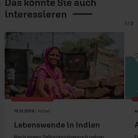
Das könnte Sie auch
interessieren
1 / 3
13.12.2018
/ Artikel
e
Lebenswende in Indien
Nach einem Selbstmordversuch geben
D