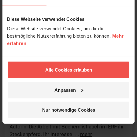
Diese Webseite verwendet Cookies
Diese Website verwendet Cookies, um dir die
bestmögliche Nutzererfahrung bieten zu können.
Mehr
erfahren
Alle Cookies erlauben
© ERF
Rebecca Schneebeli
Anpassen
Redakteurin
Nur notwendige Cookies
Rebecca Schneebeli ist Literaturwissenschaftlerin
und arbeitet nebenberuflich als freie Lektorin und
Autorin. Die Arbeit mit Büchern ist auch im ERF ihr
Steckenpferd. Ihr Interesse gilt hier vor allem dem
...
mehr