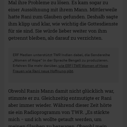
Mal ihre Probleme zu lösen. Es kam sogar zu
einer Aussöhnung mit ihrem Mann. Mittlerweile
hatte Rani zum Glauben gefunden. Deshalb sagte
ihm klipp und klar, wie wichtig die Gottesdienste
für sie sind. Sie würde lieber weiter von ihm
getrennt bleiben, als darauf zu verzichten.
ERF Medien unterstützt TWR Indien dabei, die Sendereihe
„Women of Hope“ in der Sprache Bengali zu produzieren.
Erfahren Sie mehr darüber,
wie ERF∣TWR Women of Hope
Frauen wie Rani neue Hoffnung gibt
.
Obwohl Ranis Mann damit nicht glücklich war,
stimmte er zu. Gleichzeitig entmutigte er Rani
aber immer wieder. Während dieser Zeit hörte
sie ein Radioprogramm von TWR. „Es stärkte
mich − und ich wollte getauft werden, um
meinen Glauben zu bezeugen. Obwohl mein