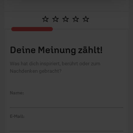
Bereich Lebenshilfe, Persönlichkeitsentwicklung
und Beziehungspflege. Mit Artikeln zu relevanten
Lebensthemen möchte sie Menschen ermutigen.
Deine Meinung zählt!
Was hat dich inspiriert, berührt oder zum
Nachdenken gebracht?
Name:
E-Mail: