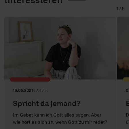
1 / 9
19.05.2021
/ Artikel
0
Spricht da jemand?
Im Gebet kann ich Gott alles sagen. Aber
D
wie hört es sich an, wenn Gott zu mir redet?
ü