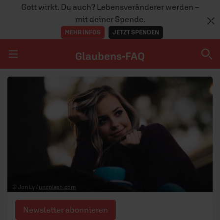
Gott wirkt. Du auch? Lebensveränderer werden –
mit deiner Spende.
MEHR INFOS
JETZT SPENDEN
Glaubens-FAQ
Navigation überspringen
Glaubens-FAQ
TEAM
© Jon Ly /
unsplash.com
Newsletter abonnieren