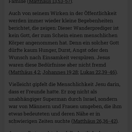
Familie (
Matthäus 13,53-57
).
Auch von seinem Wirken in der Öffentlichkeit
werden immer wieder kleine Begebenheiten
berichtet, die zeigen: Dieser Wanderprediger ist
kein Gott, der zum Schein einen menschlichen
Körper angenommen hat. Denn ein solcher Gott
dürfte kaum Hunger, Durst, Angst oder den
Wunsch nach Einsamkeit verspüren. Jesus
waren diese Bedürfnisse aber nicht fremd
(
Matthäus 4,2
;
Johannes 19,28
;
Lukas 22,39-46
).
Vielleicht gipfelt die Menschlichkeit Jesu darin,
dass er Freunde hatte. Er zog nicht als
unabhängiger Superman durch Israel, sondern
war von Männern und Frauen umgeben, die ihm
etwas bedeuteten und deren Nähe er in
schwierigen Zeiten suchte (
Matthäus 26,36-42
).