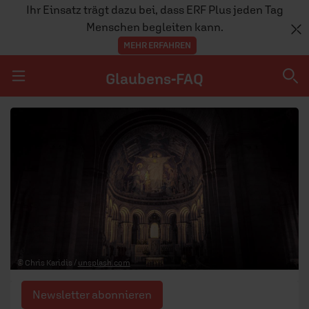
Ihr Einsatz trägt dazu bei, dass ERF Plus jeden Tag
Menschen begleiten kann.
MEHR ERFAHREN
Glaubens-FAQ
Navigation überspringen
Glaubens-FAQ
TEAM
© Chris Karidis /
unsplash.com
Newsletter abonnieren