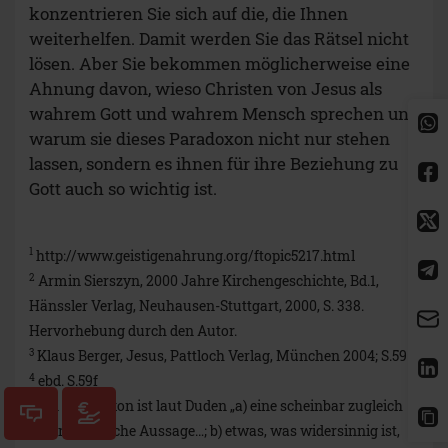
konzentrieren Sie sich auf die, die Ihnen
weiterhelfen. Damit werden Sie das Rätsel nicht
lösen. Aber Sie bekommen möglicherweise eine
Ahnung davon, wieso Christen von Jesus als
wahrem Gott und wahrem Mensch sprechen und
warum sie dieses Paradoxon nicht nur stehen
lassen, sondern es ihnen für ihre Beziehung zu
Gott auch so wichtig ist.
1
http://www.geistigenahrung.org/ftopic5217.html
2
Armin Sierszyn, 2000 Jahre Kirchengeschichte, Bd.1,
Hänssler Verlag, Neuhausen-Stuttgart, 2000, S. 338.
Hervorhebung durch den Autor.
3
Klaus Berger, Jesus, Pattloch Verlag, München 2004; S.59
4
ebd. S.59f
5
Ein Paradoxon ist laut Duden „a) eine scheinbar zugleich
wahre u. falsche Aussage…; b) etwas, was widersinnig ist,