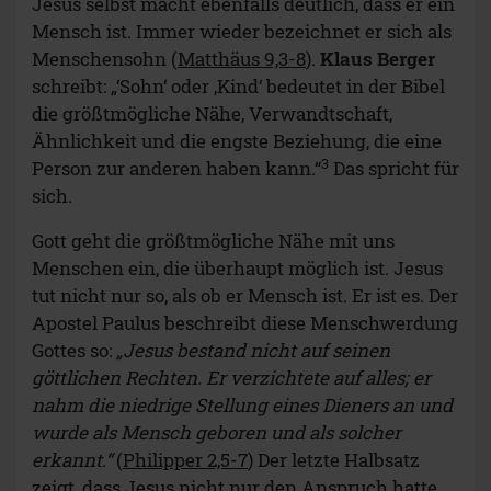
Jesus selbst macht ebenfalls deutlich, dass er ein
Mensch ist. Immer wieder bezeichnet er sich als
Menschensohn (
Matthäus 9,3-8
).
Klaus Berger
schreibt: „‘Sohn‘ oder ‚Kind‘ bedeutet in der Bibel
die größtmögliche Nähe, Verwandtschaft,
Ähnlichkeit und die engste Beziehung, die eine
3
Person zur anderen haben kann.“
Das spricht für
sich.
Gott geht die größtmögliche Nähe mit uns
Menschen ein, die überhaupt möglich ist. Jesus
tut nicht nur so, als ob er Mensch ist. Er ist es. Der
Apostel Paulus beschreibt diese Menschwerdung
Gottes so:
„Jesus bestand nicht auf seinen
göttlichen Rechten. Er verzichtete auf alles; er
nahm die niedrige Stellung eines Dieners an und
wurde als Mensch geboren und als solcher
erkannt.“
(
Philipper 2,5-7
) Der letzte Halbsatz
zeigt, dass Jesus nicht nur den Anspruch hatte,