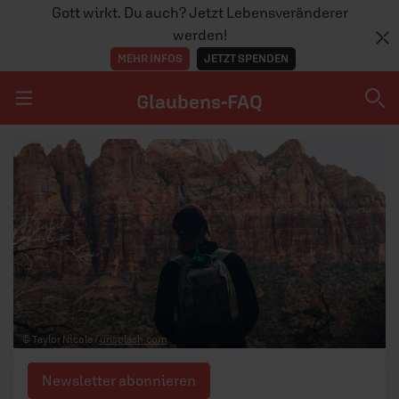
Gott wirkt. Du auch? Jetzt Lebensveränderer
werden!
MEHR INFOS
JETZT SPENDEN
Glaubens-FAQ
Navigation überspringen
Glaubens-FAQ
TEAM
© Taylor Nicole /
unsplash.com
Newsletter abonnieren