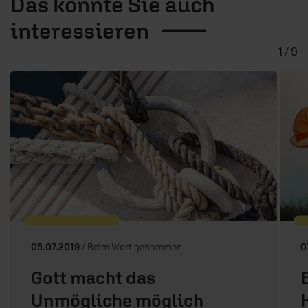
Das könnte Sie auch
interessieren
1 / 9
05.07.2019
/ Beim Wort genommen
0
Gott macht das
Unmögliche möglich