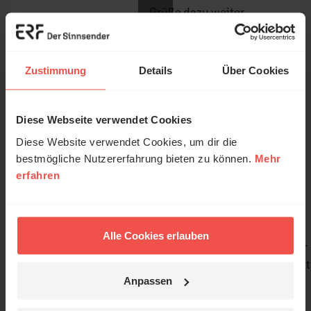
Grüße dazu weiter.
Das ist die
täglich 9
Gern gehört
Möglichkeit, Ihre
Uhr
Lieblingsmusik
Zustimmung
Details
Über Cookies
öfter auf ERF Plus
zu hören. Schicken
Sie uns Ihren
Diese Webseite verwendet Cookies
© Ruth Schneider / ERF
Liedwunsch und
Diese Website verwendet Cookies, um dir die
wir freuen uns
bestmögliche Nutzererfahrung bieten zu können.
Mehr
darauf, Ihre
erfahren
Erzähl mal!
Wünsche zu
erfüllen.
Das erleben unsere Hörerinnen und
Die Sendung mit
Hörer mit Gott ...
Alle Cookies erlauben
Lebensgeschichten,
Mi, 20 Uhr
Glaube - erlebt, gelebt
in denen Jesus
(1x/Monat
Christus etwas
Anpassen
bewegt hat.
Jetzt Geschichten