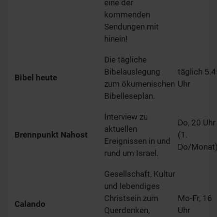
eine der
kommenden
Sendungen mit
hinein!
Die tägliche
Bibelauslegung
täglich 5.
Bibel heute
zum ökumenischen
Uhr
Bibelleseplan.
Interview zu
Do, 20 Uhr
aktuellen
Brennpunkt Nahost
(1.
Ereignissen in und
Do/Monat
rund um Israel.
Gesellschaft, Kultur
und lebendiges
Christsein zum
Mo-Fr, 16
Calando
Querdenken,
Uhr