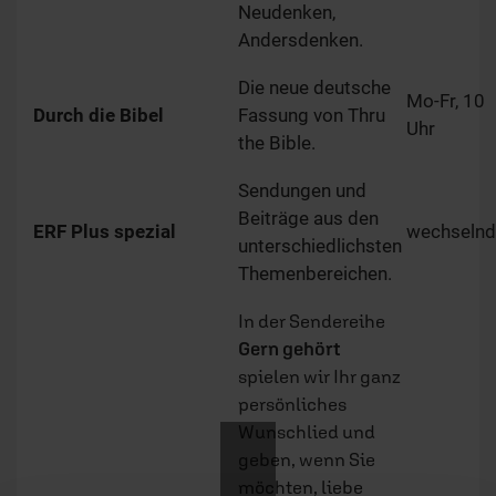
Neudenken,
Andersdenken.
Die neue deutsche
Mo-Fr, 10
Durch die Bibel
Fassung von Thru
Uhr
the Bible.
Sendungen und
Beiträge aus den
ERF Plus spezial
wechselnd
unterschiedlichsten
Themenbereichen.
In der Sendereihe
Gern gehört
spielen wir Ihr ganz
persönliches
Wunschlied und
geben, wenn Sie
möchten, liebe