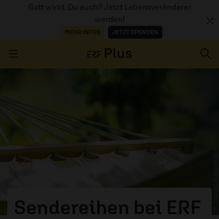
Gott wirkt. Du auch? Jetzt Lebensveränderer
werden!
MEHR INFOS
JETZT SPENDEN
Navigation überspringen
ERZÄHL MAL
AUDIOTHEK
stock.adobe.com
PROGRAMM
MITMACHEN
PODCASTS
© Zoja/
Sendereihen bei ERF
ÜBER