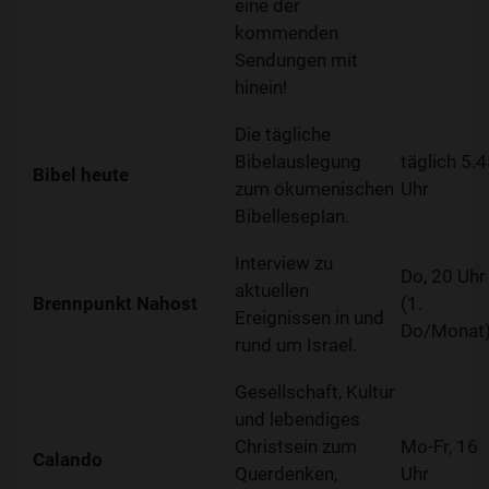
eine der
kommenden
Sendungen mit
hinein!
Die tägliche
Bibelauslegung
täglich 5.
Bibel heute
zum ökumenischen
Uhr
Bibelleseplan.
Interview zu
Do, 20 Uhr
aktuellen
Brennpunkt Nahost
(1.
Ereignissen in und
Do/Monat
rund um Israel.
Gesellschaft, Kultur
und lebendiges
Christsein zum
Mo-Fr, 16
Calando
Querdenken,
Uhr