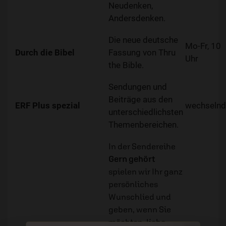
Neudenken,
Andersdenken.
Die neue deutsche
Mo-Fr, 10
Durch die Bibel
Fassung von Thru
Uhr
the Bible.
Sendungen und
Beiträge aus den
ERF Plus spezial
wechselnd
unterschiedlichsten
Themenbereichen.
In der Sendereihe
Gern gehört
spielen wir Ihr ganz
persönliches
Wunschlied und
geben, wenn Sie
möchten, liebe