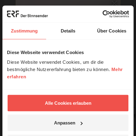
Grüße dazu weiter.
Das ist die
täglich 9
Gern gehört
Möglichkeit, Ihre
Uhr
Lieblingsmusik
Zustimmung
Details
Über Cookies
öfter auf ERF Plus
zu hören. Schicken
Sie uns Ihren
Diese Webseite verwendet Cookies
© Ruth Schneider / ERF
Liedwunsch und
Diese Website verwendet Cookies, um dir die
wir freuen uns
bestmögliche Nutzererfahrung bieten zu können.
Mehr
darauf, Ihre
erfahren
Erzähl mal!
Wünsche zu
erfüllen.
Das erleben unsere Hörerinnen und
Die Sendung mit
Hörer mit Gott ...
Alle Cookies erlauben
Lebensgeschichten,
Mi, 20 Uhr
Glaube - erlebt, gelebt
in denen Jesus
(1x/Monat
Christus etwas
Anpassen
bewegt hat.
Jetzt Geschichten