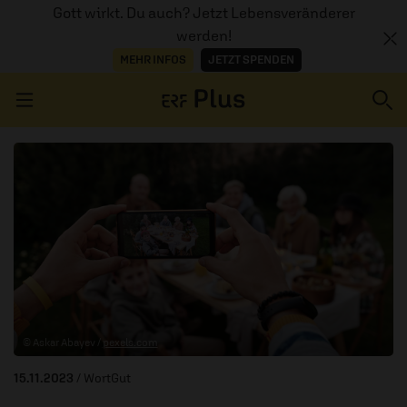
Gott wirkt. Du auch? Jetzt Lebensveränderer
werden!
MEHR INFOS
JETZT SPENDEN
Navigation überspringen
ERZÄHL MAL
AUDIOTHEK
PROGRAMM
MITMACHEN
© Askar Abayev /
pexels.com
PODCASTS
15.11.2023
/ WortGut
ÜBER