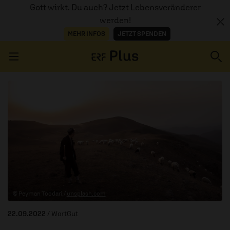
Gott wirkt. Du auch? Jetzt Lebensveränderer
werden!
MEHR INFOS
JETZT SPENDEN
Navigation überspringen
ERZÄHL MAL
AUDIOTHEK
PROGRAMM
MITMACHEN
© Peyman Toodari /
unsplash.com
PODCASTS
22.09.2022
/ WortGut
ÜBER