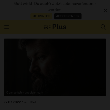
Gott wirkt. Du auch? Jetzt Lebensveränderer
werden!
MEHR INFOS
JETZT SPENDEN
Navigation überspringen
ERZÄHL MAL
AUDIOTHEK
PROGRAMM
MITMACHEN
© Lance Reis /
unsplash.com
PODCASTS
27.07.2022
/ WortGut
ÜBER