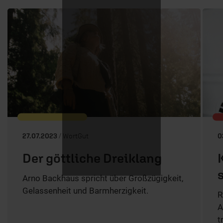
27.07.2023
/ WortGut
0
Der göttliche Dreiklang
Arno Backhaus spricht über Großzügigkeit,
Gelassenheit und Barmherzigkeit.
R
A
t