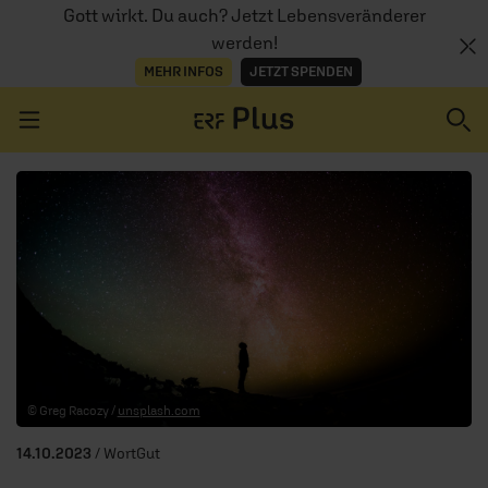
Gott wirkt. Du auch? Jetzt Lebensveränderer
werden!
MEHR INFOS
JETZT SPENDEN
Navigation überspringen
ERZÄHL MAL
AUDIOTHEK
PROGRAMM
MITMACHEN
© Greg Racozy /
unsplash.com
PODCASTS
14.10.2023
/ WortGut
ÜBER