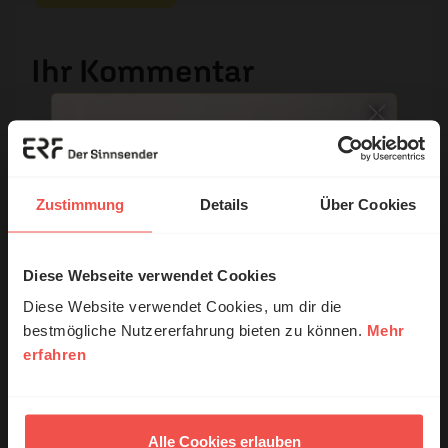
Ihr Kommentar
Name:
Zustimmung
Details
Über Cookies
E-Mail:
Diese Webseite verwendet Cookies
© Ruth Schneider / ERF
Die E-Mail-Adresse wird nicht veröffentlicht.
Diese Website verwendet Cookies, um dir die
bestmögliche Nutzererfahrung bieten zu können.
Mehr
Kommentar:
erfahren
Erzähl mal!
Das erleben unsere Hörerinnen und
Hörer mit Gott ...
Meinen Kommentar nicht öffentlich teilen.
Alle Cookies erlauben