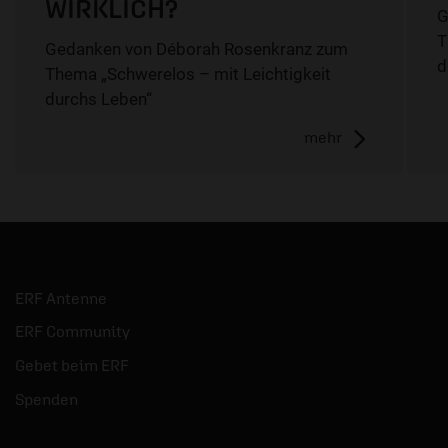
WIRKLICH?
G
T
Gedanken von Déborah Rosenkranz zum
d
Thema „Schwerelos – mit Leichtigkeit
durchs Leben“
mehr
ERF Antenne
ERF Community
Gebet beim ERF
Spenden