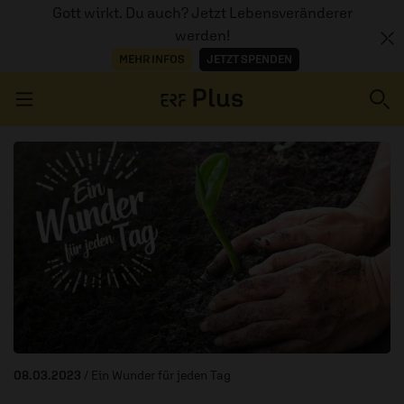
Gott wirkt. Du auch? Jetzt Lebensveränderer
werden!
MEHR INFOS
JETZT SPENDEN
Navigation überspringen
ERZÄHL MAL
AUDIOTHEK
PROGRAMM
MITMACHEN
PODCASTS
08.03.2023
/ Ein Wunder für jeden Tag
ÜBER