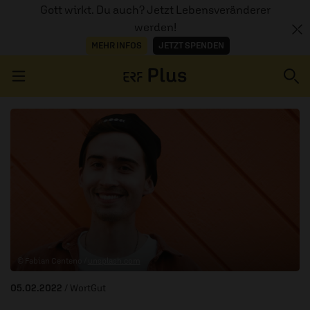
Gott wirkt. Du auch? Jetzt Lebensveränderer
werden!
MEHR INFOS
JETZT SPENDEN
Navigation überspringen
ERZÄHL MAL
AUDIOTHEK
PROGRAMM
MITMACHEN
© Fabian Centeno /
unsplash.com
PODCASTS
05.02.2022
/ WortGut
ÜBER