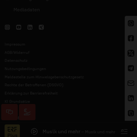
Mediadaten
Impressum
AGB/Widerruf
Datenschutz
Nutzungsbedingungen
Meldestelle zum Hinweisgeberschutzgesetz
Rechte der Betroffenen (DSGVO)
Erklärung zur Barrierefreiheit
KI Grundsätze
© 2026 ERF
Musik und mehr
–
Musik und mehr
Jess
Plus