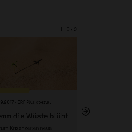
1 - 3 / 9
Gotteserfahrungen
(1/2)
09.2017
/ ERF Plus spezial
nn die Wüste blüht
um Krisenzeiten neue