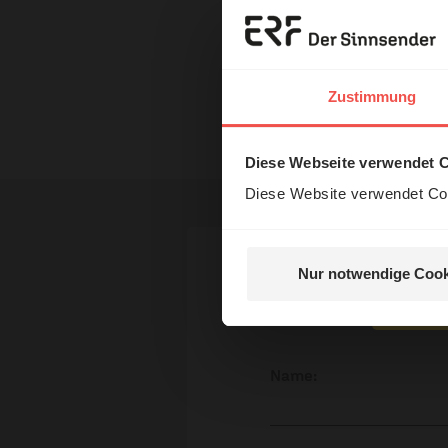
Erzä
ERF Antenne online les
Dossier zum Thema: „Ru
Das 
Zustimmung
Nutzungsrechte
und H
Diese Webseite verwendet 
Diese Website verwendet Coo
Nur notwendige Cook
Ihr Kommen
Nein, 
Name: