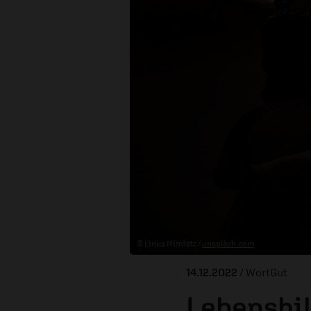
© Linus Mimietz /
unsplash.com
14.12.2022
/ WortGut
Lebenshil