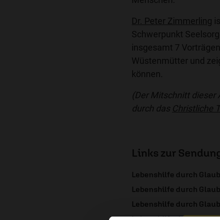
Dr. Peter Zimmerling
is
Schwerpunkt Seelsorge 
insgesamt 7 Vorträgen
Wüstenmütter und zeig
können.
(Der Mitschnitt dieser
durch das
Christliche
Links zur Sendun
Lebenshilfe durch Glaub
Lebenshilfe durch Glaub
Lebenshilfe durch Glaub
Lebenshilfe durch Glaub