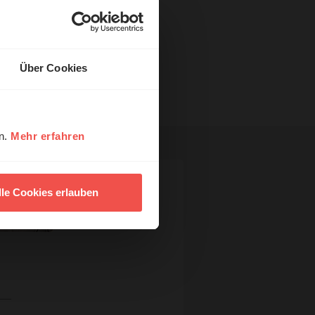
Über Cookies
en.
Mehr erfahren
lle Cookies erlauben