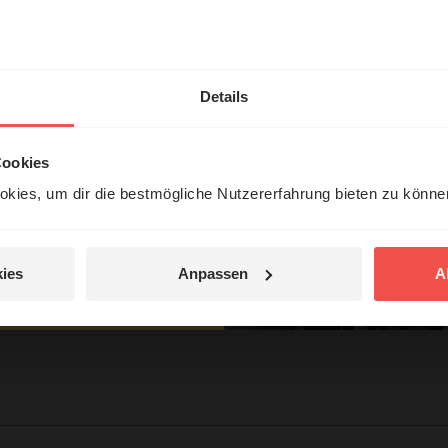
hl mal!
en
he“
erleben unsere Hörerinnen
Details
örer mit Gott ...
Cookies
kies, um dir die bestmögliche Nutzererfahrung bieten zu könn
Jetzt Geschichten
entdecken
ies
Anpassen
A
tar
jetzt nicht.
© Ruth Schneider / ERF