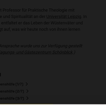
t Professor für Praktische Theologie mit
und Spiritualität an der
Universität Leipzig
. In
 entfaltet er das Leben der Wüstenväter und
t auf, was wir heute noch von ihnen lernen
 Ansprache wurde uns zur Verfügung gestellt
 Tagungs- und Gästezentrum Schönblick
.)
g
enshilfe (1/7)
enshilfe (2/7)
enshilfe (3/7)
enshilfe (5/7)