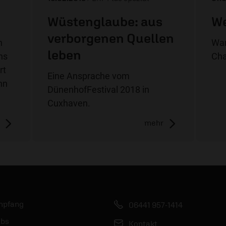
Wüstenglaube: aus
We
verborgenen Quellen
n
War
leben
ns
Cha
rt
Eine Ansprache vom
nn
DünenhofFestival 2018 in
Cuxhaven.
mehr
mpfang
06441 957-1414
bs
Kontakt