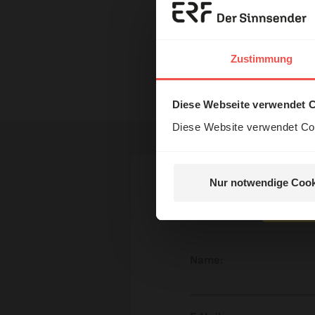
Erzä
Universitätsseite Prof. 
Dom zu Meissen
Das 
Zustimmung
und H
Nutzungsrechte
Diese Webseite verwendet 
Diese Website verwendet Coo
Nur notwendige Cook
Nein, 
Ihr Kommen
Name: