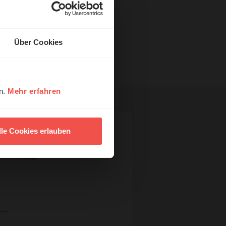
Über Cookies
en.
Mehr erfahren
lle Cookies erlauben