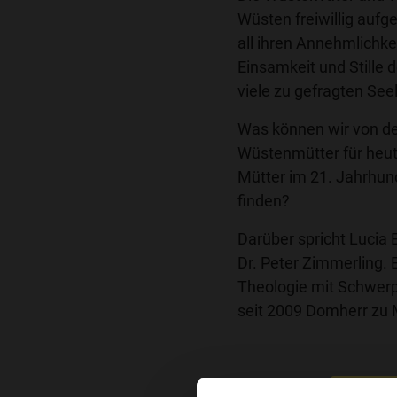
Wüsten freiwillig aufge
all ihren Annehmlichke
Einsamkeit und Stille 
viele zu gefragten See
Was können wir von der
Wüstenmütter für heut
Mütter im 21. Jahrhund
finden?
Darüber spricht Lucia
Dr. Peter Zimmerling. E
Theologie mit Schwer
seit 2009 Domherr zu
Links zur Sendun