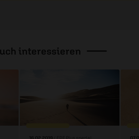
auch
interessieren
16.02.2019
/ ERF Plus spezial
07.