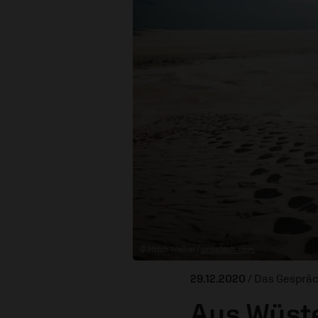
© Mitch Walker /
unsplash.com
29.12.2020
/ Das Gesprä
Aus Wüste