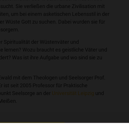
sucht. Sie verließen die urbane Zivilisation mit
iten, um bei einem asketischen Lebensstil in der
der Wüste Gott zu suchen. Dabei wurden sie für
lsorgern.
 Spiritualität der Wüstenväter und
e lernen? Wozu braucht es geistliche Väter und
ert? Was ist ihre Aufgabe und wo sind sie zu
 Ewald mit dem Theologen und Seelsorger Prof.
r ist seit 2005 Professor für Praktische
punkt Seelsorge an der
Universität Leipzig
und
 Meißen.
g