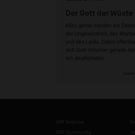
Der Gott der Wüste
Allzu gerne meiden wir Zeite
der Ungewissheit, des Warte
und des Leids. Dabei offenba
sich Gott mitunter gerade da
am deutlichsten.
mehr
ERF Antenne
E
ERF Community
Jo