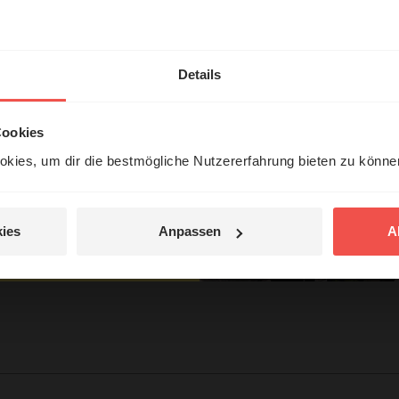
hl mal!
Zimmerling
erleben unsere Hörerinnen
Details
örer mit Gott ...
Cookies
kies, um dir die bestmögliche Nutzererfahrung bieten zu könn
Jetzt Geschichten
entdecken
ies
Anpassen
A
jetzt nicht.
tar
© Ruth Schneider / ERF