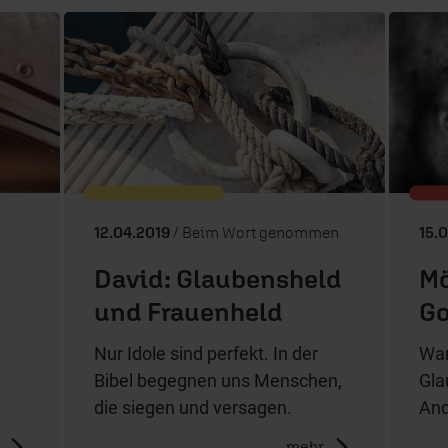
12.04.2019
/ Beim Wort genommen
15.
David: Glaubensheld
Mö
und Frauenheld
Go
Nur Idole sind perfekt. In der
War
Bibel begegnen uns Menschen,
Gla
die siegen und versagen.
And
mehr