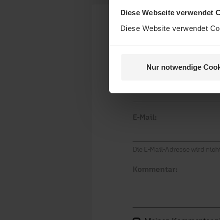
Diese Webseite verwendet 
Diese Website verwendet Coo
Ihr Kommen
Nur notwendige Cook
Nein, 
Name:
E-Mail:
Die E-Mail-Adresse wird nicht
Kommentar: