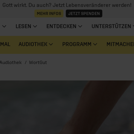
Gott wirkt. Du auch? Jetzt Lebensveränderer werden!
MEHR INFOS
JETZT SPENDEN
N
LESEN
ENTDECKEN
UNTERSTÜTZEN
 MAL
AUDIOTHEK
PROGRAMM
MITMACHE
Audiothek
WortGut