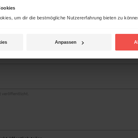
Cookies
kies, um dir die bestmögliche Nutzererfahrung bieten zu könn
Jetzt Geschichten
tar
entdecken
ies
Anpassen
A
jetzt nicht.
© Ruth Schneider / ERF
 veröffentlicht.