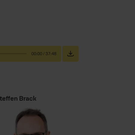
00:00
/ 37:48
teffen Brack