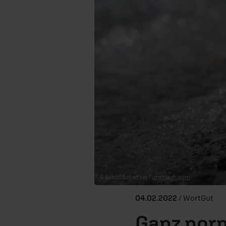
© Astrid Schaffner /
unsplash.com
04.02.2022
/ WortGut
Ganz norm