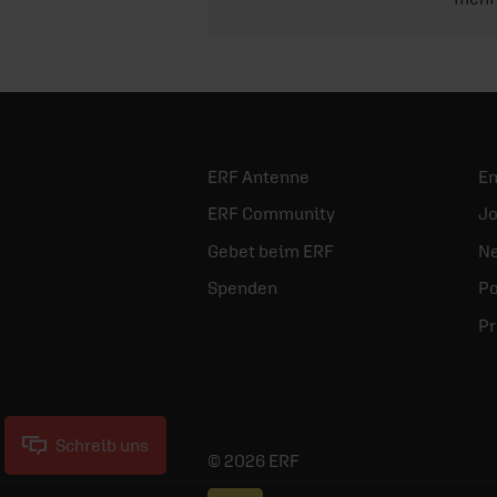
ERF Antenne
E
ERF Community
Jo
Gebet beim ERF
Ne
Spenden
Po
Pr
Schreib uns
© 2026 ERF