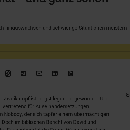
ch hinauswachsen und schwierige Situationen meistern
S
Ihr Zweikampf ist längst legendär geworden. Und
llvertretend für Auseinandersetzungen
n Nobody, der sich tapfer einem übermächtigen
 Doch im biblischen Bericht von David und
hr. Er beantwortet die Frage: Woher nimmt ein