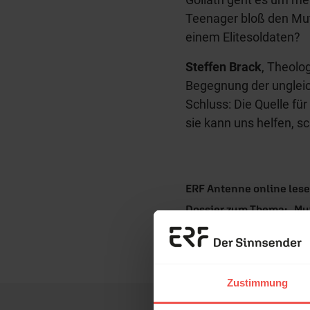
Teenager bloß den Mut
einem Elitesoldaten?
Steffen Brack
, Theolo
Begegnung der unglei
Schluss: Die Quelle fü
sie kann uns helfen, s
ERF Antenne online les
Dossier zum Thema: „Mu
Nutzungsrechte
Erzä
Das 
Zustimmung
und H