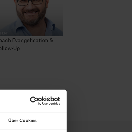
© ERF
oach Evangelisation &
ollow-Up
Über Cookies