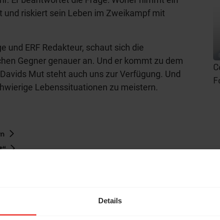
 und riskiert sein Leben im Zweikampf mit
ge und ERF Redakteur, schaut sich die
chen Gegner genauer an. Und er kommt zu dem
C
r Davids Mut steht auch uns zur Verfügung. Und
F
chwierige Lebenssituationen zu meistern.
en
t“
hl mal!
erleben unsere Hörerinnen
Details
örer mit Gott ...