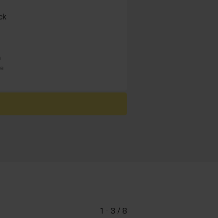
ck
n
re
1 - 3 / 8