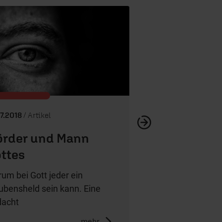
Helden volle
07.2018
/ Artikel
rder und Mann
ttes
um bei Gott jeder ein
ubensheld sein kann. Eine
acht
mehr