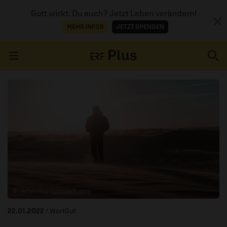
Gott wirkt. Du auch? Jetzt Leben verändern!
MEHR INFOS
JETZT SPENDEN
Navigation überspringen
ERZÄHL MAL
AUDIOTHEK
PROGRAMM
MITMACHEN
© Jaclyn Moy /
unsplash.com
PODCASTS
22.01.2022
/ WortGut
ÜBER