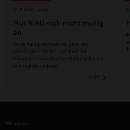
12.01.2022
/ Artikel
0
Mut fühlt sich nicht mutig
an
M
i
Ist es mutig, noch einmal ganz neu
b
anzufangen? Sicher. Und doch hat
Christiane Gabriel erlebt: Mutig finden das
erst mal die anderen.
mehr
ERF Antenne