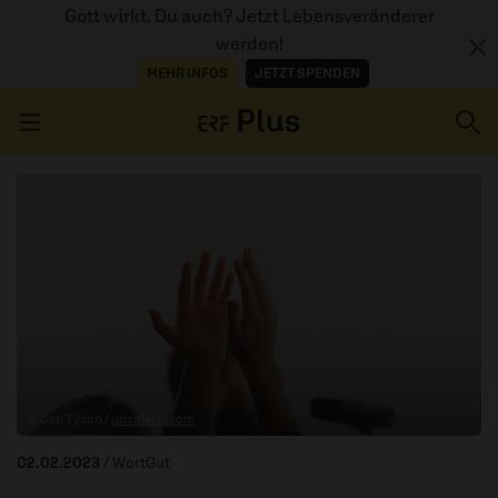
Gott wirkt. Du auch? Jetzt Lebensveränderer
werden!
MEHR INFOS
JETZT SPENDEN
Navigation überspringen
ERZÄHL MAL
AUDIOTHEK
PROGRAMM
MITMACHEN
© Jon Tyson /
unsplash.com
PODCASTS
02.02.2023
/ WortGut
ÜBER