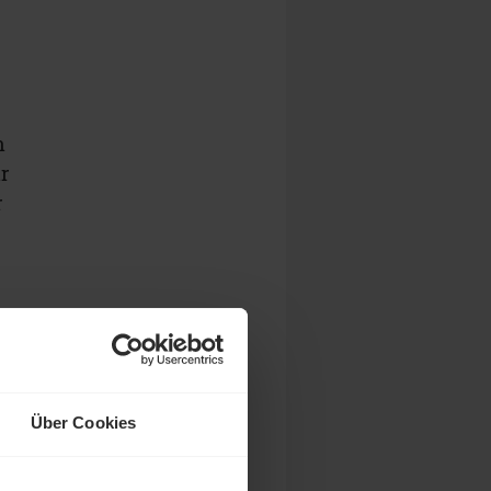
n
ir
r
Über Cookies