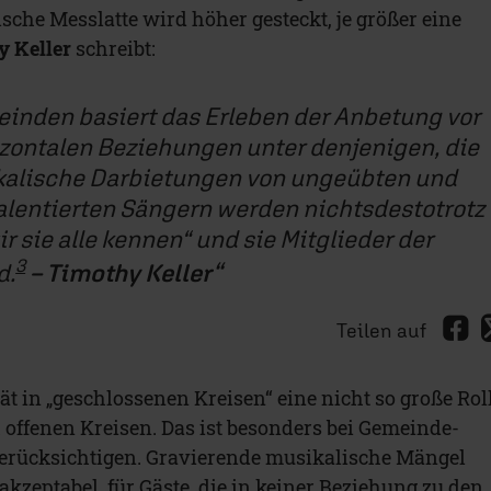
sche Messlatte wird höher gesteckt, je größer eine
y Keller
schreibt:
einden basiert das Erleben der Anbetung vor
izontalen Beziehungen unter denjenigen, die
kalische Darbietungen von ungeübten und
alentierten Sängern werden nichtsdestotrotz
ir sie alle kennen“ und sie Mitglieder der
3
d.
– Timothy Keller
Teilen auf
tät in „geschlossenen Kreisen“ eine nicht so große Rol
 offenen Kreisen. Das ist besonders bei Gemeinde-
erücksichtigen. Gravierende musikalische Mängel
kzeptabel, für Gäste, die in keiner Beziehung zu den