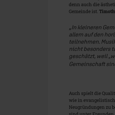
denn auch die ästheti
Gemeinde ist.
Timoth
In kleineren Gem
allem auf den hor
teilnehmen. Musi
nicht besonders t
geschätzt, weil „w
Gemeinschaft sin
Auch spielt die Quali
wie in evangelistisch
Neugründungen zu b
sind unter Freunden a