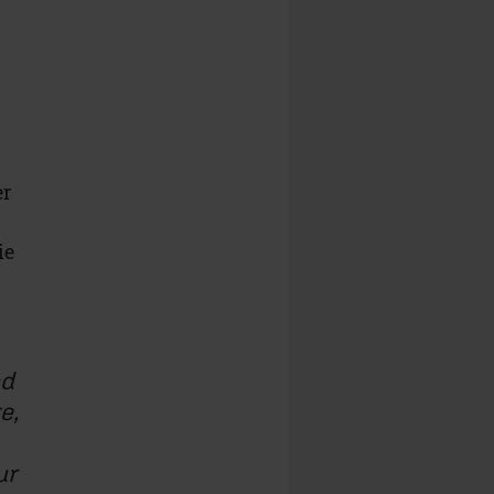
er
ie
nd
e,
ur