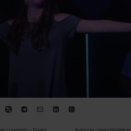
kel / Lesezeit: ~ 10 min
Autor/-in:
Jonas Heidebre