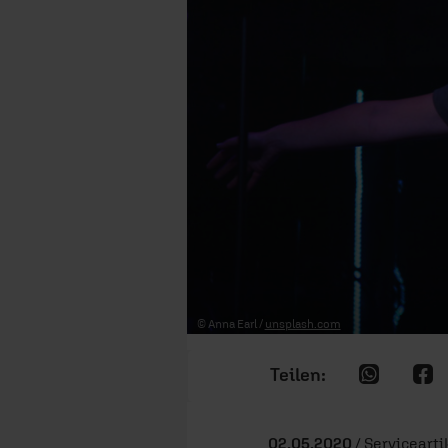
© Anna Earl /
unsplash.com
02.05.2020
/ Servicearti