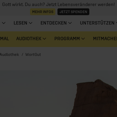
Gott wirkt. Du auch? Jetzt Lebensveränderer werden!
MEHR INFOS
JETZT SPENDEN
N
LESEN
ENTDECKEN
UNTERSTÜTZEN
 MAL
AUDIOTHEK
PROGRAMM
MITMACHE
Audiothek
WortGut