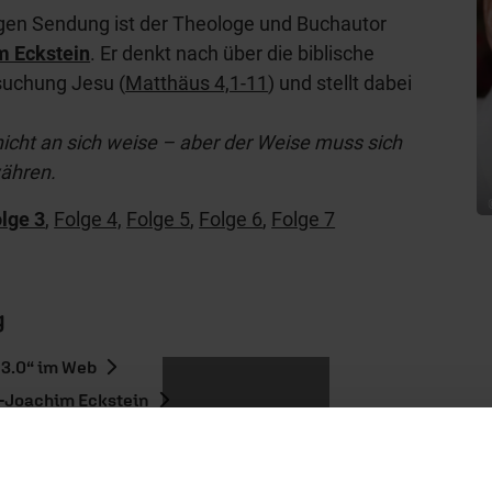
igen Sendung ist der Theologe und Buchautor
m Eckstein
. Er denkt nach über die biblische
suchung Jesu (
Matthäus 4,1-11
) und stellt dabei
icht an sich weise – aber der Weise muss sich
ähren.
lge 3
,
Folge 4,
Folge 5
,
Folge 6
,
Folge 7
g
 3.0“ im Web
-Joachim Eckstein
endung
hl mal!