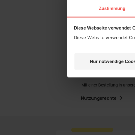
Das 
Zustimmung
und H
Diese Webseite verwendet 
Diese Website verwendet Coo
Nur notwendige Cook
Nein, 
Mit einer Bestellung in unser
Nutzungsrechte