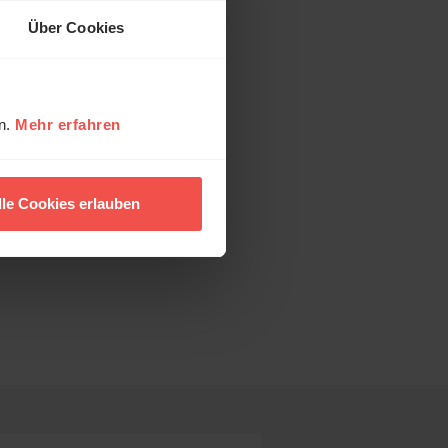
Über Cookies
en.
Mehr erfahren
lle Cookies erlauben