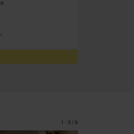
ck
n
re
1 - 3 / 6