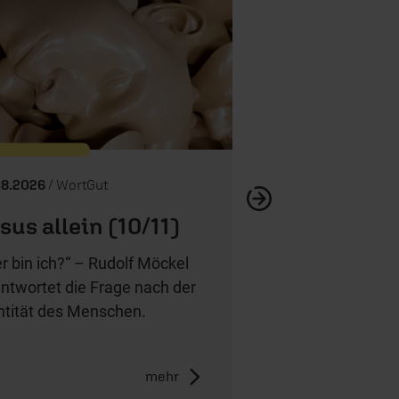
Committe
08.2026
/ WortGut
sus allein (10/11)
r bin ich?“ – Rudolf Möckel
ntwortet die Frage nach der
ntität des Menschen.
mehr