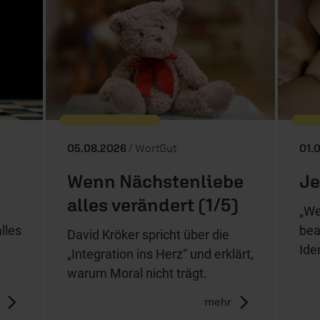
05.08.2026
/ WortGut
01.
Wenn Nächstenliebe
Je
alles verändert (1/5)
„We
lles
bea
David Kröker spricht über die
Ide
„Integration ins Herz“ und erklärt,
warum Moral nicht trägt.
mehr