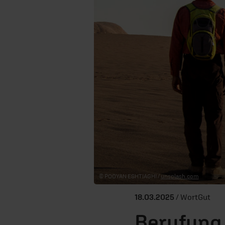
© POOYAN ESHTIAGHI /
unsplash.com
18.03.2025
/ WortGut
Berufung 