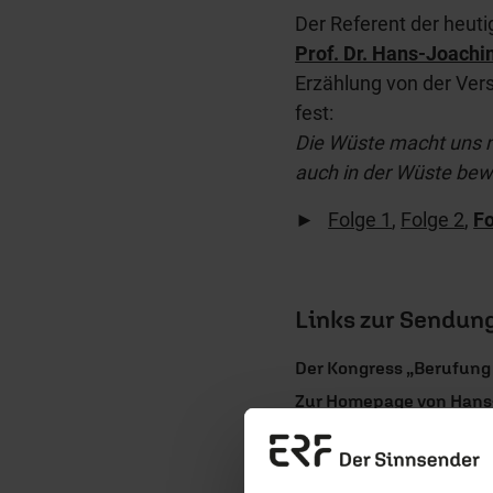
Der Referent der heut
Prof. Dr. Hans-Joachi
Erzählung von der Ver
fest:
Die Wüste macht uns n
auch in der Wüste bew
►
Folge 1
,
Folge 2
,
Fo
Links zur Sendun
Der Kongress „Berufung
Zur Homepage von Hans
Produkte zur S
Erzä