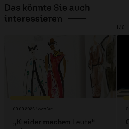
Das könnte Sie auch
interessieren
1 / 6
08.08.2026
/ WortGut
0
„Kleider machen Leute“