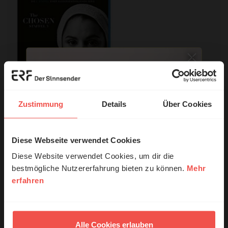
Zustimmung
Details
Über Cookies
The Chosen - Staffel 3
25,00 EUR
Diese Webseite verwendet Cookies
© Ruth Schneider / ERF
Diese Website verwendet Cookies, um dir die
bestmögliche Nutzererfahrung bieten zu können.
Mehr
erfahren
Erzähl mal!
Das erleben unsere Hörerinnen und
Hörer mit Gott ...
Alle Cookies erlauben