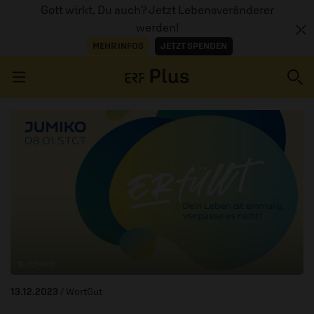
Gott wirkt. Du auch? Jetzt Lebensveränderer
werden!
MEHR INFOS
JETZT SPENDEN
Navigation überspringen
ERZÄHL MAL
AUDIOTHEK
PROGRAMM
MITMACHEN
© JUMIKO
PODCASTS
13.12.2023
/ WortGut
ÜBER