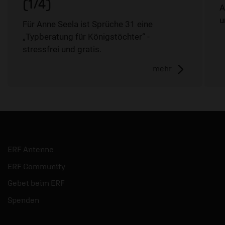
(1/4)
A
u
Für Anne Seela ist Sprüche 31 eine
„Typberatung für Königstöchter“ -
stressfrei und gratis.
mehr
ERF Antenne
ERF Community
Gebet beim ERF
Spenden