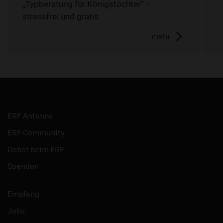
„Typberatung für Königstöchter“ -
stressfrei und gratis.
mehr
ERF Antenne
ERF Community
Gebet beim ERF
Spenden
Empfang
Jobs