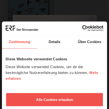
Beziehungsgewiss
Eckstein, Hans-Joachim
Zustimmung
Details
Über Cookies
28,00 EUR
Diese Webseite verwendet Cookies
© Ruth Schneider / ERF
Mit einer Bestellung in unserem Shop unterstützen Sie die Arbeit
des ERF.
Diese Website verwendet Cookies, um dir die
bestmögliche Nutzererfahrung bieten zu können.
Mehr
Nutzungsrechte
erfahren
Erzähl mal!
Das erleben unsere Hörerinnen und
Hörer mit Gott ...
Alle Cookies erlauben