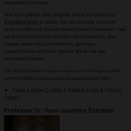
verändert von innen.
Wer sich geliebt weiß, beginnt selbst zu lieben und
Barmherzigkeit
zu leben. Die Versöhnung zwischen
Gott und Mensch ist kein menschliches Verdienst – sie
ist Gottes Initiative in Christus. Eine Einladung, das
eigene Leben neu zu entdecken: getragen,
angenommen und tiefer geliebt, als wir es uns
vorstellen können.
(Der Mitschnitt dieser Ansprache wurde uns zur Verfügung gestellt
durch das
Bibelkonferenzzentrum Langensteinbacher Höhe
.)
►
Folge 1
,
Folge 2
,
Folge 3
,
Folge 4
,
Folge 5
,
Folge 6
,
Folge 7
Professor Dr. Hans-Joachim Eckstein