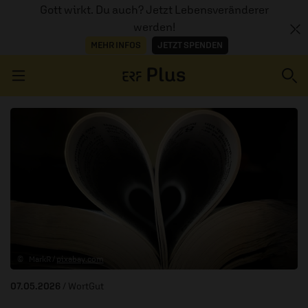
Gott wirkt. Du auch? Jetzt Lebensveränderer
werden!
MEHR INFOS
JETZT SPENDEN
Navigation überspringen
ERZÄHL MAL
AUDIOTHEK
PROGRAMM
MITMACHEN
© _MarkR /
pixabay.com
PODCASTS
07.05.2026
/ WortGut
ÜBER