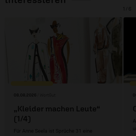
1 / 6
08.08.2026
/ WortGut
0
„Kleider machen Leute“
(1/4)
A
u
Für Anne Seela ist Sprüche 31 eine