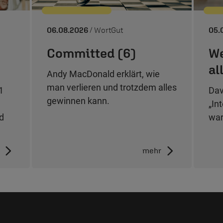
06.08.2026
/ WortGut
05.
Committed (6)
We
al
Andy MacDonald erklärt, wie
man verlieren und trotzdem alles
1
Dav
gewinnen kann.
„In
nd
war
mehr