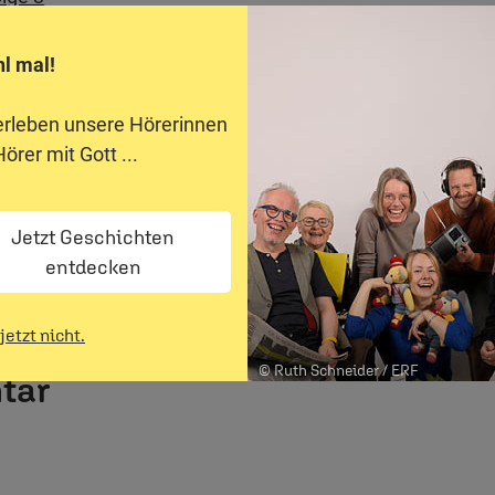
hl mal!
erleben unsere Hörerinnen
örer mit Gott ...
Jetzt Geschichten
entdecken
jetzt nicht.
© Ruth Schneider / ERF
tar