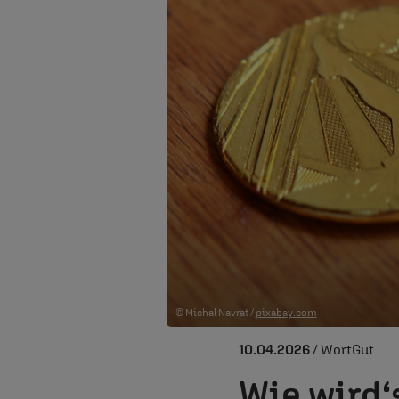
© Michal Navrat /
pixabay.com
10.04.2026
/ WortGut
Wie wird‘s