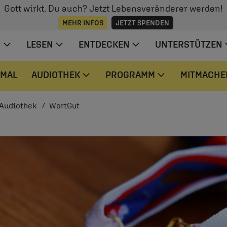
Gott wirkt. Du auch? Jetzt Lebensveränderer werden!
MEHR INFOS
JETZT SPENDEN
N
LESEN
ENTDECKEN
UNTERSTÜTZEN
 MAL
AUDIOTHEK
PROGRAMM
MITMACHE
Audiothek
WortGut