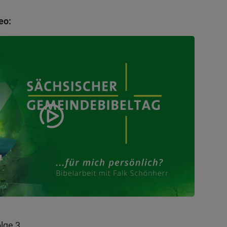
eo:
lge 3