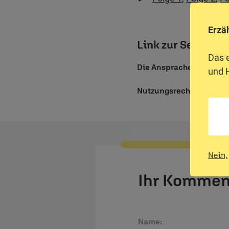
Erzä
Link zur Sendung
Das 
Die Ansprache als Video
und H
Nutzungsrechte
Nein, 
Ihr Kommen
Name: