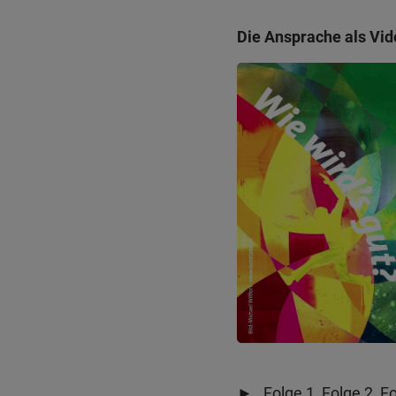
Die Ansprache als Vid
►
Folge 1
,
Folge 2
,
Fo