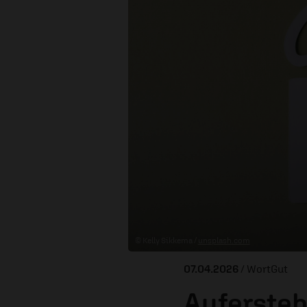
© Kelly Sikkema /
unsplash.com
07.04.2026
/ WortGut
Aufersteh