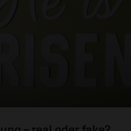
ung – real oder fake?