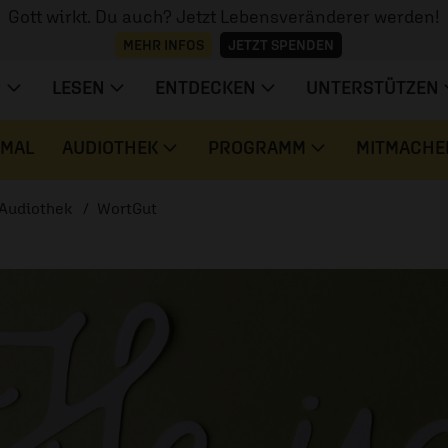
Gott wirkt. Du auch? Jetzt Lebensveränderer werden!
MEHR INFOS
JETZT SPENDEN
N
LESEN
ENTDECKEN
UNTERSTÜTZEN
 MAL
AUDIOTHEK
PROGRAMM
MITMACHE
Audiothek
WortGut