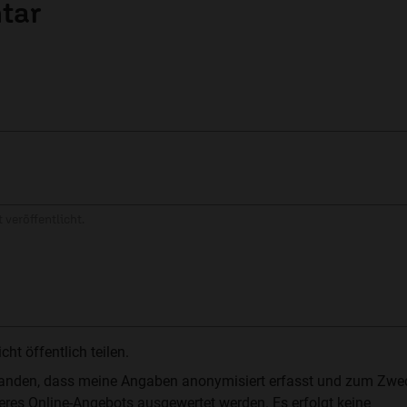
tar
 veröffentlicht.
t öffentlich teilen.
standen, dass meine Angaben anonymisiert erfasst und zum Zwe
res Online-Angebots ausgewertet werden. Es erfolgt keine