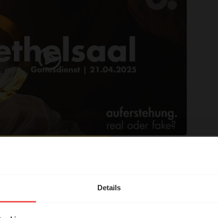
zenhausen / YouTube
hl mal!
ENZ 2025 // Gottesdienst
erleben unsere Hörerinnen
Details
g Becker
örer mit Gott ...
_________________________________________